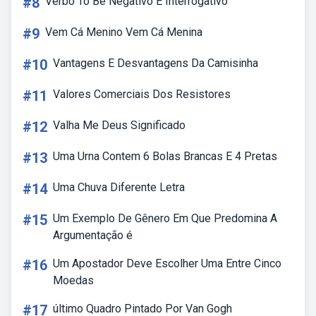
#8
Verbo To Be Negativo E Interrogativo
#9
Vem Cá Menino Vem Cá Menina
#10
Vantagens E Desvantagens Da Camisinha
#11
Valores Comerciais Dos Resistores
#12
Valha Me Deus Significado
#13
Uma Urna Contem 6 Bolas Brancas E 4 Pretas
#14
Uma Chuva Diferente Letra
#15
Um Exemplo De Gênero Em Que Predomina A
Argumentação é
#16
Um Apostador Deve Escolher Uma Entre Cinco
Moedas
#17
último Quadro Pintado Por Van Gogh