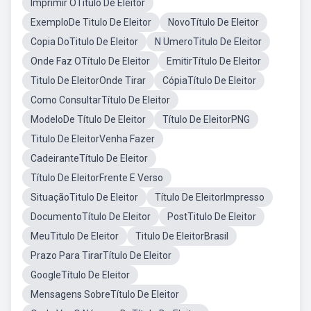
Imprimir OTítulo De Eleitor
ExemploDe Titulo De Eleitor
NovoTítulo De Eleitor
Copia DoTitulo De Eleitor
N UmeroTitulo De Eleitor
Onde Faz OTítulo De Eleitor
EmitirTítulo De Eleitor
Titulo De EleitorOnde Tirar
CópiaTítulo De Eleitor
Como ConsultarTítulo De Eleitor
ModeloDe Título De Eleitor
Título De EleitorPNG
Titulo De EleitorVenha Fazer
CadeiranteTítulo De Eleitor
Título De EleitorFrente E Verso
SituaçãoTitulo De Eleitor
Título De EleitorImpresso
DocumentoTítulo De Eleitor
PostTitulo De Eleitor
MeuTitulo De Eleitor
Titulo De EleitorBrasil
Prazo Para TirarTítulo De Eleitor
GoogleTítulo De Eleitor
Mensagens SobreTítulo De Eleitor