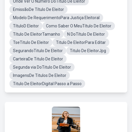
Onde Ver O Número DoTítulo De Eleitor
EmissãoDe Título De Eleitor
Modelo De RequerimentoPara Justiça Eleitoral
TítuloD Eleitor
Como Saber O MeuTítulo De Eleitor
Título De EleitorTamanho
N DoTítulo De Eleitor
TseTitulo De Eleitor
Titulo De EleitorPara Editar
SegurandoTitulo De Eleitor
Titulo De EleitorJpg
CarteiraDe Titulo De Eleitor
Segunda via DoTitulo De Eleitor
ImagensDe Titulos De Eleitor
Titulo De EleitorDigital Passo a Passo