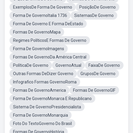
ExemplosDe Forma De Governo
PosiçãoDe Governo
Forma De GovernoItalia 1736
SistemasDe Governo
Forma De Governo E Forma DeEstado
Formas De GovernoMapa
Regimes PolíticosE Formas De Governo
Forma De GovernoImagens
Formas De GovernoDa América Central
PolíticaDe Governo
GovernoAtual
FaixaDe Governo
Outras Formas DeDizer Governo
GruposDe Governo
Infografico Formas GovernoRoma
Formas De GovernoAmerica
Formas De GovernoGIF
Forma De GovernoMonarca E Republicano
Sistema De GovernoPresidencialista
Forma De GovernoMonarquia
Foto Do TextoGoverno Do Brasil
Formas De GovernoHistória