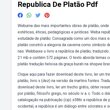
Republica De Platão Pdf
Webuma das mais importantes obras de platão, onde el
estéticas, éticas, pedagógicas e jurídicas. Weba repúbl
estudada de platão. Consagrada como um dos mais expre
platão constrói a alegoria da caverna como símbolo de
nas. Webbaixe o livro a república de platão, traduzido
21 mb e contém 572 páginas. O texto aborda temas com
platão tradução heloisa da graça burati na shopee bras
Clique aqui para fazer download deste livro, ler um t
platão, livro x (dez) na versão da martins fontes. Tra
download deste livro, ler um trecho grátis, obter resu
por platão, filósofo grego, no século iv a. c. Todo o 
catalogação na publicação (cip) s586r a república de p
ocidental, a república é um diálogo entre sócrates e 