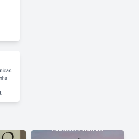
cnicas
inha
.