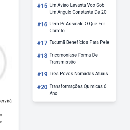
#15
Um Aviao Levanta Voo Sob
Um Angulo Constante De 20
#16
Uem Pr Assinale O Que For
Correto
#17
Tucumã Benefícios Para Pele
#18
Tricomoníase Forma De
Transmissão
#19
Três Povos Nômades Atuais
#20
Transformações Quimicas 6
Ano
ervirá
 o
e.