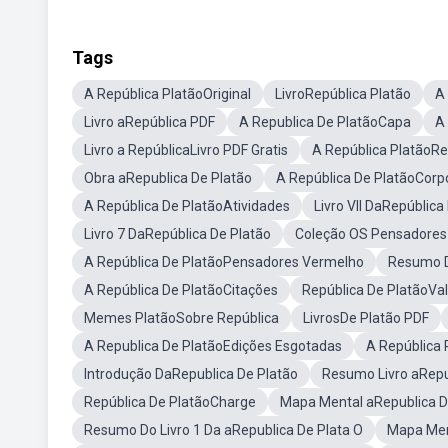
Tags
A República PlatãoOriginal
LivroRepública Platão
A
Livro aRepública PDF
A Republica De PlatãoCapa
A
Livro a RepúblicaLivro PDF Gratis
A República Platão
Obra aRepublica De Platão
A República De PlatãoCorp
A República De PlatãoAtividades
Livro VII DaRepública
Livro 7 DaRepública De Platão
Coleção OS Pensadores 
A República De PlatãoPensadores Vermelho
Resumo D
A República De PlatãoCitações
República De PlatãoVal
Memes PlatãoSobre República
LivrosDe Platão PDF
A Republica De PlatãoEdições Esgotadas
A República 
Introdução DaRepublica De Platão
Resumo Livro aRepu
República De PlatãoCharge
Mapa Mental aRepublica D
Resumo Do Livro 1 Da aRepublica De Plata O
Mapa Men