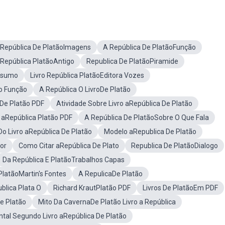
 República De PlatãoImagens
A República De PlatãoFunção
 República PlatãoAntigo
Republica De PlatãoPiramide
Resumo
Livro República PlatãoEditora Vozes
o Função
A República O LivroDe Platão
 De Platão PDF
Atividade Sobre Livro aRepública De Platão
aRepública Platão PDF
A República De PlatãoSobre O Que Fala
o Livro aRepública De Platão
Modelo aRepublica De Platão
or
Como Citar aRepública De Plato
Republica De PlatãoDialogo
Da República E PlatãoTrabalhos Capas
PlatãoMartin's Fontes
A RepulicaDe Platão
blica Plata O
Richard KrautPlatão PDF
Livros De PlatãoEm PDF
e Platão
Mito Da CavernaDe Platão Livro a República
tal Segundo Livro aRepública De Platão