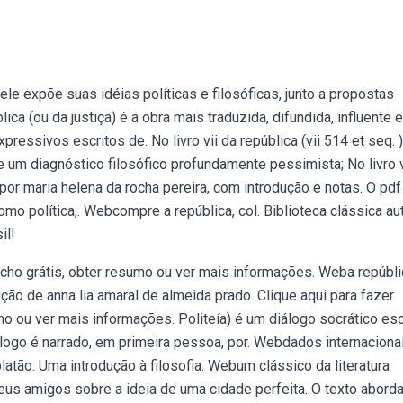
e expõe suas idéias políticas e filosóficas, junto a propostas
ica (ou da justiça) é a obra mais traduzida, difundida, influente e
ssivos escritos de. No livro vii da república (vii 514 et seq. )
 um diagnóstico filosófico profundamente pessimista; No livro v
 por maria helena da rocha pereira, com introdução e notas. O pdf
o política,. Webcompre a república, col. Biblioteca clássica au
il!
recho grátis, obter resumo ou ver mais informações. Weba repúbl
dução de anna lia amaral de almeida prado. Clique aqui para fazer
mo ou ver mais informações. Politeía) é um diálogo socrático esc
diálogo é narrado, em primeira pessoa, por. Webdados internaciona
latão: Uma introdução à filosofia. Webum clássico da literatura
seus amigos sobre a ideia de uma cidade perfeita. O texto abord