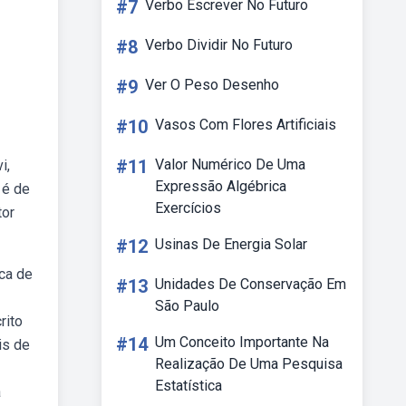
#7
Verbo Escrever No Futuro
#8
Verbo Dividir No Futuro
#9
Ver O Peso Desenho
#10
Vasos Com Flores Artificiais
#11
Valor Numérico De Uma
i,
Expressão Algébrica
 é de
Exercícios
tor
#12
Usinas De Energia Solar
ica de
#13
Unidades De Conservação Em
São Paulo
rito
#14
Um Conceito Importante Na
is de
Realização De Uma Pesquisa
Estatística
a