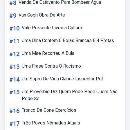
#8
Venda De Catavento Para Bombear Agua
#9
Van Gogh Obra De Arte
#10
Vale Presente Livraria Cultura
#11
Uma Urna Contem 6 Bolas Brancas E 4 Pretas
#12
Uma Mae Recorreu A Bula
#13
Uma Frase Contra O Racismo
#14
Um Sopro De Vida Clarice Lispector Pdf
#15
Um Provérbio Diz Quem Pode Pode Quem Não
Pode Se
#16
Tronco De Cone Exercícios
#17
Três Povos Nômades Atuais