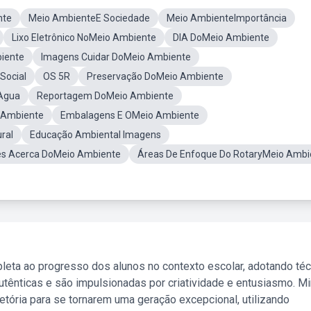
nte
Meio AmbienteE Sociedade
Meio AmbienteImportância
Lixo Eletrônico NoMeio Ambiente
DIA DoMeio Ambiente
iente
Imagens Cuidar DoMeio Ambiente
Social
OS 5R
Preservação DoMeio Ambiente
Agua
Reportagem DoMeio Ambiente
o Ambiente
Embalagens E OMeio Ambiente
ral
Educação Ambiental Imagens
es Acerca DoMeio Ambiente
Áreas De Enfoque Do RotaryMeio Ambi
leta ao progresso dos alunos no contexto escolar, adotando té
tênticas e são impulsionadas por criatividade e entusiasmo. M
etória para se tornarem uma geração excepcional, utilizando