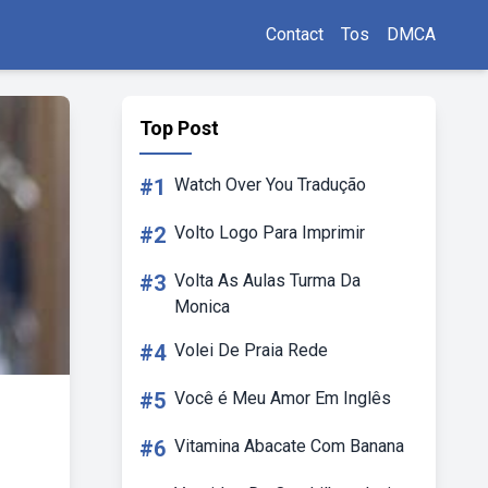
Contact
Tos
DMCA
Top Post
#1
Watch Over You Tradução
#2
Volto Logo Para Imprimir
#3
Volta As Aulas Turma Da
Monica
#4
Volei De Praia Rede
#5
Você é Meu Amor Em Inglês
#6
Vitamina Abacate Com Banana