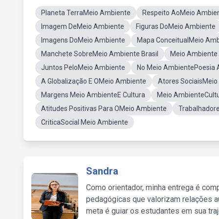
Planeta TerraMeio Ambiente
Respeito AoMeio Ambie
Imagem DeMeio Ambiente
Figuras DoMeio Ambiente
Imagens DoMeio Ambiente
Mapa ConceitualMeio Amb
Manchete SobreMeio Ambiente Brasil
Meio Ambiente 
Juntos PeloMeio Ambiente
No Meio AmbientePoesia 
A Globalização E OMeio Ambiente
Atores SociaisMei
Margens Meio AmbienteE Cultura
Meio AmbienteCultu
Atitudes Positivas Para OMeio Ambiente
Trabalhador
CriticaSocial Meio Ambiente
Sandra
Como orientador, minha entrega é comp
pedagógicas que valorizam relações au
meta é guiar os estudantes em sua traj