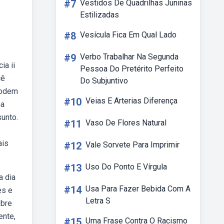
#7
Vestidos De Quadrilhas Juninas
Estilizadas
#8
Vesícula Fica Em Qual Lado
#9
Verbo Trabalhar Na Segunda
ia ii
Pessoa Do Pretérito Perfeito
cê
Do Subjuntivo
 podem
#10
Veias E Arterias Diferença
ma
sunto.
#11
Vaso De Flores Natural
ais
#12
Vale Sorvete Para Imprimir
#13
Uso Do Ponto E Vírgula
a dia
#14
Usa Para Fazer Bebida Com A
es e
Letra S
obre
ente,
#15
Uma Frase Contra O Racismo