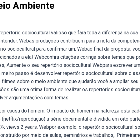
Meio Ambiente
pertório sociocultural valioso que fará toda a diferença na sua
 entender. Webas produções contribuem para a nota da competênc
io sociocultural para confirmar um. Webao final da proposta, vo
elacionados a ela! Webconfira citações coringa sobre temas que
es; Aumente o seu repertório sociocultural Webpara escrever u
imeiro passo é desenvolver repertório sociocultural sobre o as
 filmes sobre o meio ambiente que ajudarão você a ampliar seu
ções são uma ótima forma de realizar os repertórios sociocultur
olver argumentações com temas.
or causa do homem. O impacto do homem na natureza está cad
 (netflix/reprodução) a série documental é dividida em oito part
67k views 2 years. Webpor exemplo, o repertório sociocultural s
nstruído por meio de aulas, seminários e trabalhos,. Primeiram