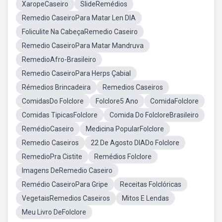
XaropeCaseiro
SlideRemédios
Remedio CaseiroPara Matar Len DIA
Foliculite Na CabeçaRemedio Caseiro
Remedio CaseiroPara Matar Mandruva
RemedioAfro-Brasileiro
Remedio CaseiroPara Herps Çabial
Rémedios Brincadeira
Remedios Caseiros
ComidasDo Folclore
Folclore5 Ano
ComidaFolclore
Comidas TipicasFolclore
Comida Do FolcloreBrasileiro
RemédioCaseiro
Medicina PopularFolclore
Remedio Caseiros
22 De Agosto DIADo Folclore
RemedioPra Cistite
Remédios Folclore
Imagens DeRemedio Caseiro
Remédio CaseiroPara Gripe
Receitas Folclóricas
VegetaisRemedios Caseiros
Mitos E Lendas
Meu Livro DeFolclore