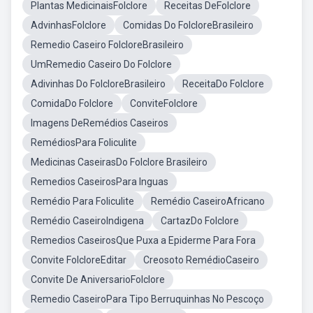
Plantas MedicinaisFolclore
Receitas DeFolclore
AdvinhasFolclore
Comidas Do FolcloreBrasileiro
Remedio Caseiro FolcloreBrasileiro
UmRemedio Caseiro Do Folclore
Adivinhas Do FolcloreBrasileiro
ReceitaDo Folclore
ComidaDo Folclore
ConviteFolclore
Imagens DeRemédios Caseiros
RemédiosPara Foliculite
Medicinas CaseirasDo Folclore Brasileiro
Remedios CaseirosPara Inguas
Remédio Para Foliculite
Remédio CaseiroAfricano
Remédio CaseiroIndigena
CartazDo Folclore
Remedios CaseirosQue Puxa a Epiderme Para Fora
Convite FolcloreEditar
Creosoto RemédioCaseiro
Convite De AniversarioFolclore
Remedio CaseiroPara Tipo Berruquinhas No Pescoço