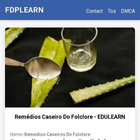
FDPLEARN
Contact
Tos
DMCA
Remédios Caseiro Do Folclore - EDULEARN
Home
>
Remedios Caseiros Do Folclore