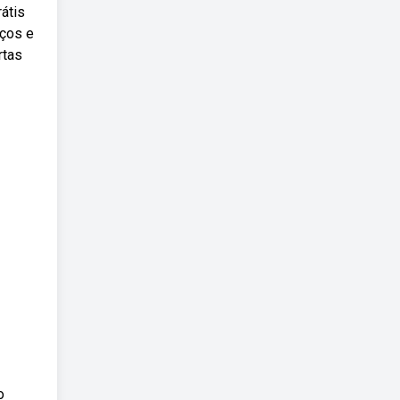
átis
eços e
rtas
o