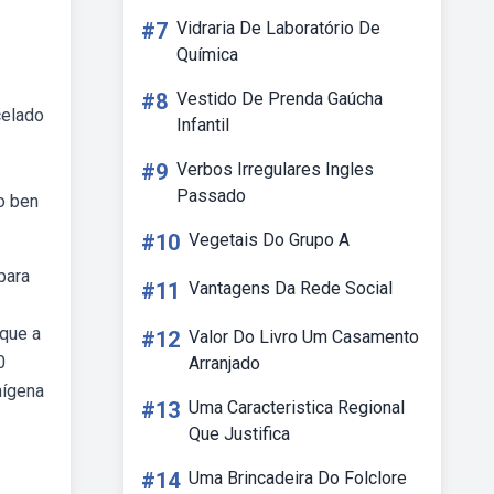
#7
Vidraria De Laboratório De
Química
#8
Vestido De Prenda Gaúcha
celado
Infantil
#9
Verbos Irregulares Ingles
Passado
o ben
#10
Vegetais Do Grupo A
para
#11
Vantagens Da Rede Social
 que a
#12
Valor Do Livro Um Casamento
0
Arranjado
nígena
#13
Uma Caracteristica Regional
Que Justifica
#14
Uma Brincadeira Do Folclore