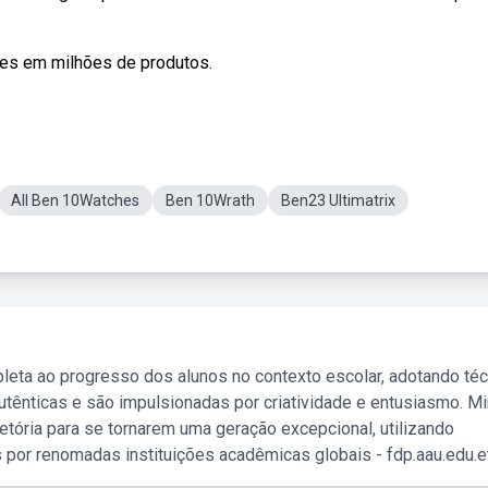
ões em milhões de produtos.
All Ben 10Watches
Ben 10Wrath
Ben23 Ultimatrix
leta ao progresso dos alunos no contexto escolar, adotando té
tênticas e são impulsionadas por criatividade e entusiasmo. M
etória para se tornarem uma geração excepcional, utilizando
 por renomadas instituições acadêmicas globais - fdp.aau.edu.et