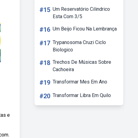
#15
Um Reservatório Cilindrico
Esta Com 3/5
#16
Um Beijo Ficou Na Lembrança
#17
Trypanosoma Cruzi Ciclo
Biologico
#18
Trechos De Músicas Sobre
Cachoeira
#19
Transformar Mes Em Ano
#20
Transformar Libra Em Quilo
.
tas e
 com.