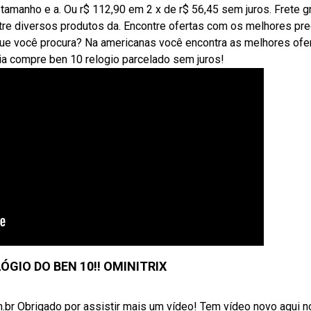
tamanho e a. Ou r$ 112,90 em 2 x de r$ 56,45 sem juros. Frete gr
re diversos produtos da. Encontre ofertas com os melhores pr
ue você procura? Na americanas você encontra as melhores ofe
ia compre ben 10 relogio parcelado sem juros!
LÓGIO DO BEN 10!! OMINITRIX
br Obrigado por assistir mais um vídeo! Tem vídeo novo aqui n