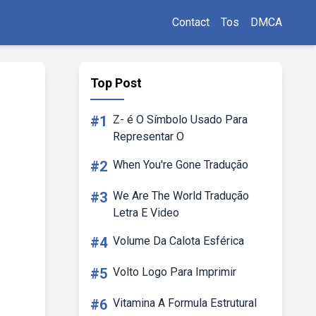
Contact
Tos
DMCA
Top Post
#1
Z- é O Símbolo Usado Para
Representar O
#2
When You're Gone Tradução
#3
We Are The World Tradução
Letra E Video
#4
Volume Da Calota Esférica
#5
Volto Logo Para Imprimir
#6
Vitamina A Formula Estrutural