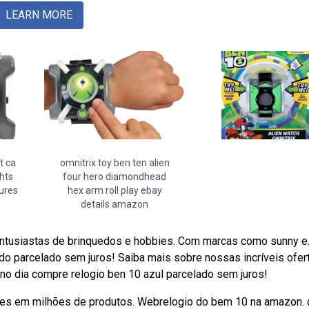
LEARN MORE
t ca
omnitrix toy ben ten alien
hts
four hero diamondhead
gures
hex arm roll play ebay
details amazon
entusiastas de brinquedos e hobbies. Com marcas como sunny e
do parcelado sem juros! Saiba mais sobre nossas incríveis ofer
o dia compre relogio ben 10 azul parcelado sem juros!
ões em milhões de produtos. Webrelogio do bem 10 na amazon.