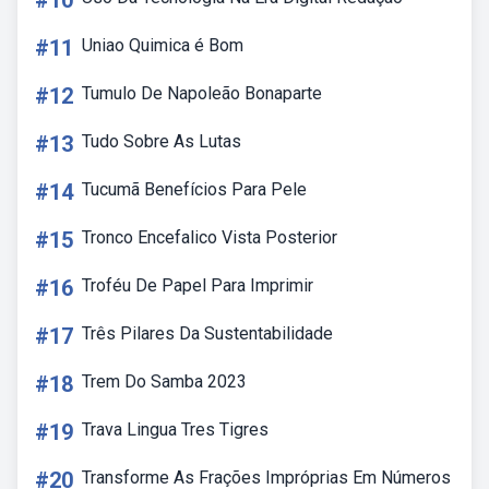
#10
#11
Uniao Quimica é Bom
#12
Tumulo De Napoleão Bonaparte
#13
Tudo Sobre As Lutas
#14
Tucumã Benefícios Para Pele
#15
Tronco Encefalico Vista Posterior
#16
Troféu De Papel Para Imprimir
#17
Três Pilares Da Sustentabilidade
#18
Trem Do Samba 2023
#19
Trava Lingua Tres Tigres
#20
Transforme As Frações Impróprias Em Números