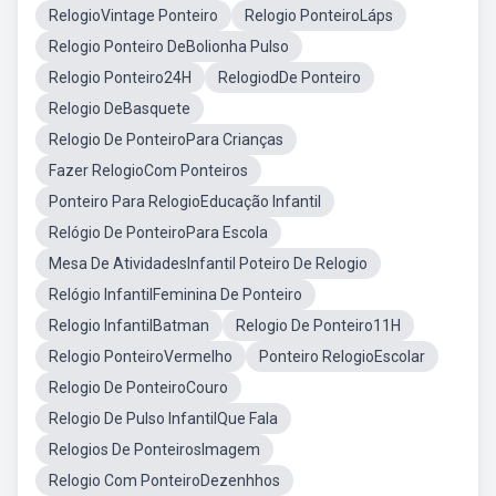
RelogioVintage Ponteiro
Relogio PonteiroLáps
Relogio Ponteiro DeBolionha Pulso
Relogio Ponteiro24H
RelogiodDe Ponteiro
Relogio DeBasquete
Relogio De PonteiroPara Crianças
Fazer RelogioCom Ponteiros
Ponteiro Para RelogioEducação Infantil
Relógio De PonteiroPara Escola
Mesa De AtividadesInfantil Poteiro De Relogio
Relógio InfantilFeminina De Ponteiro
Relogio InfantilBatman
Relogio De Ponteiro11H
Relogio PonteiroVermelho
Ponteiro RelogioEscolar
Relogio De PonteiroCouro
Relogio De Pulso InfantilQue Fala
Relogios De PonteirosImagem
Relogio Com PonteiroDezenhhos