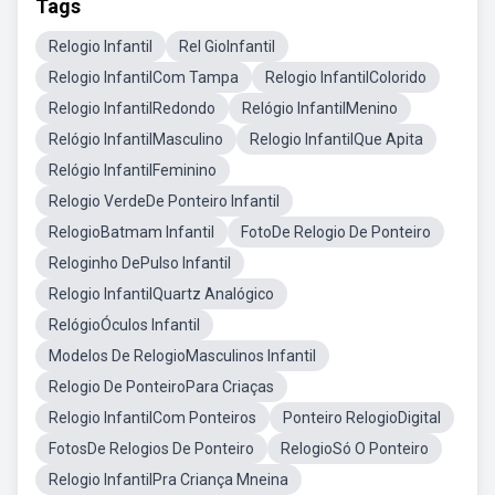
Tags
Relogio Infantil
Rel GioInfantil
Relogio InfantilCom Tampa
Relogio InfantilColorido
Relogio InfantilRedondo
Relógio InfantilMenino
Relógio InfantilMasculino
Relogio InfantilQue Apita
Relógio InfantilFeminino
Relogio VerdeDe Ponteiro Infantil
RelogioBatmam Infantil
FotoDe Relogio De Ponteiro
Reloginho DePulso Infantil
Relogio InfantilQuartz Analógico
RelógioÓculos Infantil
Modelos De RelogioMasculinos Infantil
Relogio De PonteiroPara Criaças
Relogio InfantilCom Ponteiros
Ponteiro RelogioDigital
FotosDe Relogios De Ponteiro
RelogioSó O Ponteiro
Relogio InfantilPra Criança Mneina