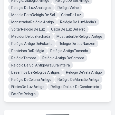
RelógioAnalógio Antigo
RelogioDo Sol Antigo
Relogio De LuzAnalogico
RelógioVelho
Modelo ParaRelógio De Sol
CaixaDe Luz
MonstradorRelógio Antigo
Relógio De LuzMedia's
VoltarRelogio De Luz
Caixa De Luz DeFerro
Medidor De LuzFachada
MostradorDe Relógio Antigo
Relógio Antigo DeEstante
Relógio De LuzNanzen
Ponteiros DoRelógio
Relógio AntigoTocando
RelógioTambor
Relógio Antigo DeSombra
Relógio De Sol AntigoGravura Inteira
Desenhos DeRelógios Antigos
Relogio DeVela Antigo
Relógio DeColuna Antigo
Relógio DeMansão Antiga
FiletesDe Luz Antigo
Relógio Da Luz DeCondomínio
FotoDe Relógio