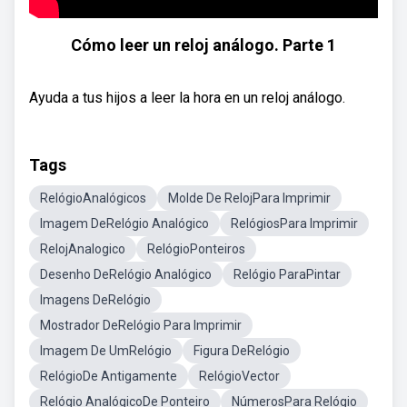
Cómo leer un reloj análogo. Parte 1
Ayuda a tus hijos a leer la hora en un reloj análogo.
Tags
RelógioAnalógicos
Molde De RelojPara Imprimir
Imagem DeRelógio Analógico
RelógiosPara Imprimir
RelojAnalogico
RelógioPonteiros
Desenho DeRelógio Analógico
Relógio ParaPintar
Imagens DeRelógio
Mostrador DeRelógio Para Imprimir
Imagem De UmRelógio
Figura DeRelógio
RelógioDe Antigamente
RelógioVector
Relógio AnalógicoDe Ponteiro
NúmerosPara Relógio