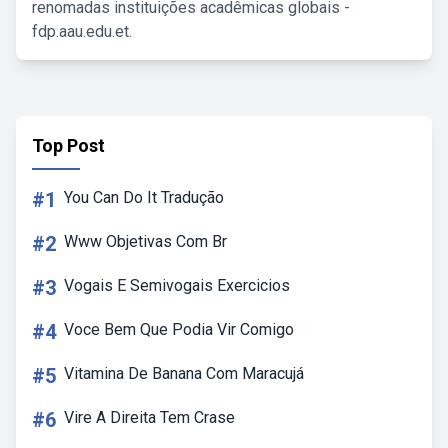
renomadas instituições acadêmicas globais -
fdp.aau.edu.et.
Top Post
#1
You Can Do It Tradução
#2
Www Objetivas Com Br
#3
Vogais E Semivogais Exercicios
#4
Voce Bem Que Podia Vir Comigo
#5
Vitamina De Banana Com Maracujá
#6
Vire A Direita Tem Crase