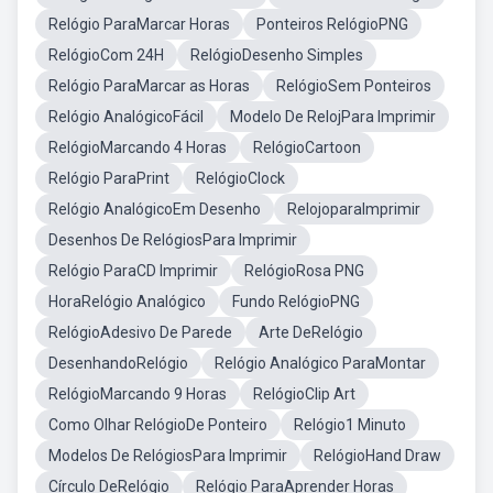
Relógio ParaMarcar Horas
Ponteiros RelógioPNG
RelógioCom 24H
RelógioDesenho Simples
Relógio ParaMarcar as Horas
RelógioSem Ponteiros
Relógio AnalógicoFácil
Modelo De RelojPara Imprimir
RelógioMarcando 4 Horas
RelógioCartoon
Relógio ParaPrint
RelógioClock
Relógio AnalógicoEm Desenho
RelojoparaImprimir
Desenhos De RelógiosPara Imprimir
Relógio ParaCD Imprimir
RelógioRosa PNG
HoraRelógio Analógico
Fundo RelógioPNG
RelógioAdesivo De Parede
Arte DeRelógio
DesenhandoRelógio
Relógio Analógico ParaMontar
RelógioMarcando 9 Horas
RelógioClip Art
Como Olhar RelógioDe Ponteiro
Relógio1 Minuto
Modelos De RelógiosPara Imprimir
RelógioHand Draw
Círculo DeRelógio
Relógio ParaAprender Horas