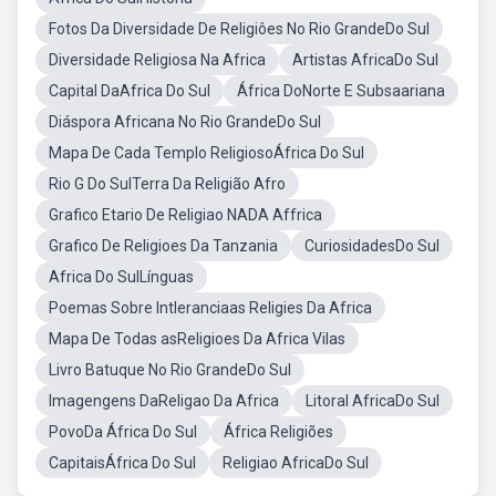
Fotos Da Diversidade De Religiôes No Rio GrandeDo Sul
Diversidade Religiosa Na Africa
Artistas AfricaDo Sul
Capital DaAfrica Do Sul
África DoNorte E Subsaariana
Diáspora Africana No Rio GrandeDo Sul
Mapa De Cada Templo ReligiosoÁfrica Do Sul
Rio G Do SulTerra Da Religião Afro
Grafico Etario De Religiao NADA Affrica
Grafico De Religioes Da Tanzania
CuriosidadesDo Sul
Africa Do SulLínguas
Poemas Sobre Intleranciaas Religies Da Africa
Mapa De Todas asReligioes Da Africa Vilas
Livro Batuque No Rio GrandeDo Sul
Imagengens DaReligao Da Africa
Litoral AfricaDo Sul
PovoDa África Do Sul
África Religiões
CapitaisÁfrica Do Sul
Religiao AfricaDo Sul