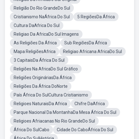
Religião Do Rio GrandeDo Sul
Cristianismo NaÁfrica Do Sul
5 RegiõesDa África
Cultura DaAfrica Do Sul
Religiao Da AfricaDo Sul Imagens
As Religiões Da África
Sub RegiõesDa África
Mapa ReligiõesAfrica
Religiao Africana AfricaDo Sul
3 CapitaisDa África Do Sul
Religiões Na AfricaDo Sul Gráfico
Religiões OrigináriasDa África
Religiões Da África DoNorte
País África Do SulCultura Cristianismo
Religioes NaturaisDa Africa
Chifre DaAfrica
Parque Nacional Da MontanhaDa Mesa África Do Sul
Religioes Afriacanas No Rio GrandeDo Sul
África Do SulCabo
Cidade Do CaboÁfrica Do Sul
África Do SulHistória