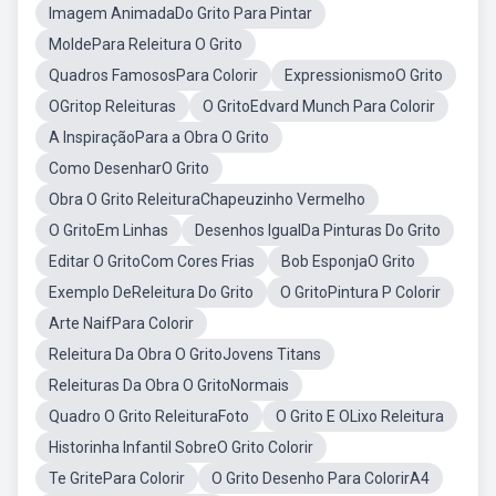
Imagem AnimadaDo Grito Para Pintar
MoldePara Releitura O Grito
Quadros FamososPara Colorir
ExpressionismoO Grito
OGritop Releituras
O GritoEdvard Munch Para Colorir
A InspiraçãoPara a Obra O Grito
Como DesenharO Grito
Obra O Grito ReleituraChapeuzinho Vermelho
O GritoEm Linhas
Desenhos IgualDa Pinturas Do Grito
Editar O GritoCom Cores Frias
Bob EsponjaO Grito
Exemplo DeReleitura Do Grito
O GritoPintura P Colorir
Arte NaifPara Colorir
Releitura Da Obra O GritoJovens Titans
Releituras Da Obra O GritoNormais
Quadro O Grito ReleituraFoto
O Grito E OLixo Releitura
Historinha Infantil SobreO Grito Colorir
Te GritePara Colorir
O Grito Desenho Para ColorirA4