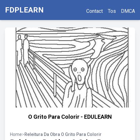
FDPLEARN
Contact
Tos
DMCA
O Grito Para Colorir - EDULEARN
Home
>
Releitura Da Obra O Grito Para Colorir