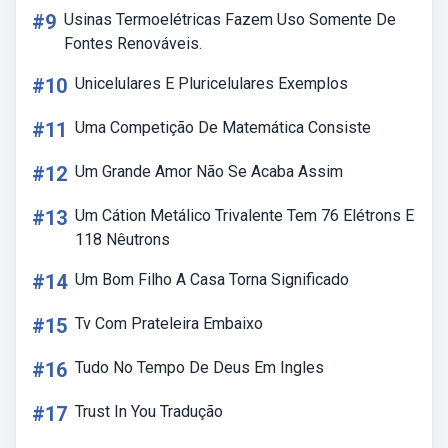
#9
Usinas Termoelétricas Fazem Uso Somente De
Fontes Renováveis.
#10
Unicelulares E Pluricelulares Exemplos
#11
Uma Competição De Matemática Consiste
#12
Um Grande Amor Não Se Acaba Assim
#13
Um Cátion Metálico Trivalente Tem 76 Elétrons E
118 Nêutrons
#14
Um Bom Filho A Casa Torna Significado
#15
Tv Com Prateleira Embaixo
#16
Tudo No Tempo De Deus Em Ingles
#17
Trust In You Tradução