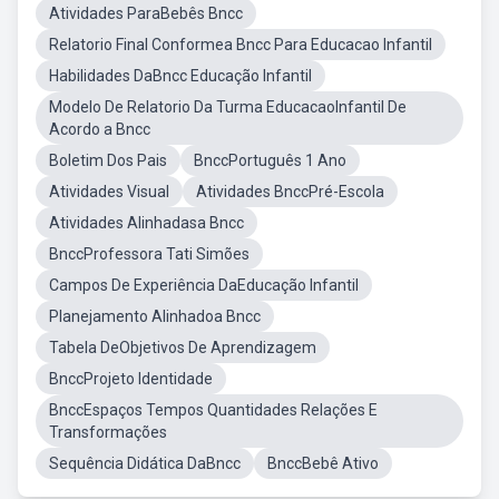
Atividades ParaBebês Bncc
Relatorio Final Conformea Bncc Para Educacao Infantil
Habilidades DaBncc Educação Infantil
Modelo De Relatorio Da Turma EducacaoInfantil De
Acordo a Bncc
Boletim Dos Pais
BnccPortuguês 1 Ano
Atividades Visual
Atividades BnccPré-Escola
Atividades Alinhadasa Bncc
BnccProfessora Tati Simões
Campos De Experiência DaEducação Infantil
Planejamento Alinhadoa Bncc
Tabela DeObjetivos De Aprendizagem
BnccProjeto Identidade
BnccEspaços Tempos Quantidades Relações E
Transformações
Sequência Didática DaBncc
BnccBebê Ativo