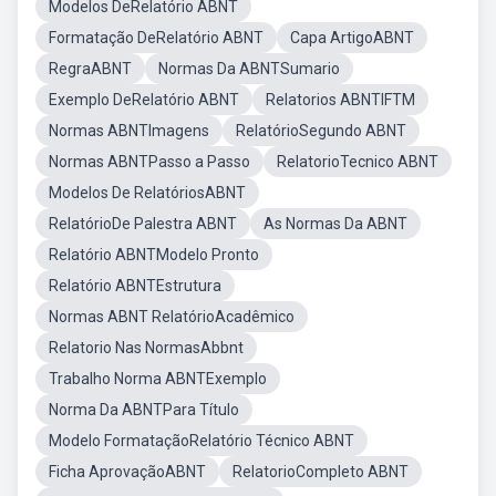
Modelos DeRelatório ABNT
Formatação DeRelatório ABNT
Capa ArtigoABNT
RegraABNT
Normas Da ABNTSumario
Exemplo DeRelatório ABNT
Relatorios ABNTIFTM
Normas ABNTImagens
RelatórioSegundo ABNT
Normas ABNTPasso a Passo
RelatorioTecnico ABNT
Modelos De RelatóriosABNT
RelatórioDe Palestra ABNT
As Normas Da ABNT
Relatório ABNTModelo Pronto
Relatório ABNTEstrutura
Normas ABNT RelatórioAcadêmico
Relatorio Nas NormasAbbnt
Trabalho Norma ABNTExemplo
Norma Da ABNTPara Título
Modelo FormataçãoRelatório Técnico ABNT
Ficha AprovaçãoABNT
RelatorioCompleto ABNT