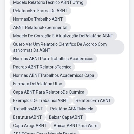
Modelo RelatórioTécnico ABNT Ufmg
RelatorioEm Forma De ABNT
NormasDe Trabalho ABNT
ABNT RelatórioExperimental
Modelo De Correção E Atualização DeRelatório ABNT
Quero Ver Um Relatorio Cientifico De Acordo Com
asNormas Da ABNT
Normas ABNTPara Trabalhos Acadêmicos
Padrao ABNT RelatorioTecnico
Normas ABNTTrabalhos Academicos Capa
Formato DeRelatório Ufsc
Capa ABNT Para RelatorioDe Química
Exemplos De TrabalhosABNT
RelatórioEm ABNT
TrabalhosABNT
Relatório ABNTModelo
EstruturaABNT
Baixar CapaABNT
Capa ArtigoABNT
Baixar ABNTPara Word