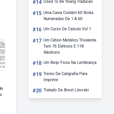
#14
Used To Be Young Traducao
#15
Uma Caixa Contém 60 Bolas
Numeradas De 1 A 60
#16
Um Curso De Calculo Vol 1
#17
Um Cátion Metálico Trivalente
Tem 76 Elétrons E 118
Nêutrons
#18
Um Beijo Ficou Na Lembrança
#19
Treino De Caligrafia Para
Imprimir
do
#20
Tratado De Brest Litovski
o