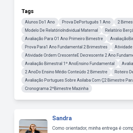
Tags
Alunos Do1 Ano
Prova DePortuguês 1 Ano
2 Bimes
Modelo De RelatórioIndividual Maternal
Relatório Berç
Avaliação Para O1 Ano Primeiro Bimestre
AvaliaçãoBi
Prova Para1 Ano Fundamental 2 Brimestres
Atividade
Atividade Ordem CrescenteE Decrescente 2 Ano Fundam
Avaliação Bimestral 1º AnoEnsino Fundamental
Avali
2 AnoDo Ensino Médio Conteúdo 2 Bimestre
Roteiro 
Avaliação Portugues Sobre Asilaba Com Ç2 Bimestre Par
Cronograma 2ºBimestre Mazinha
Sandra
Como orientador, minha entrega é comp