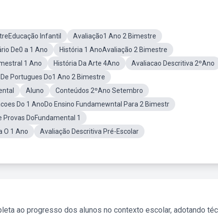
treEducação Infantil
Avaliação1 Ano 2 Bimestre
ário De0 a 1 Ano
História 1 AnoAvaliação 2 Bimestre
mestral 1 Ano
História Da Arte 4Ano
Avaliacao Descritiva 2ºAno
 De Portugues Do1 Ano 2 Bimestre
ental
Aluno
Conteúdos 2ºAno Setembro
acoes Do 1 AnoDo Ensino Fundamewntal Para 2 Bimestr
De Provas DoFundamental 1
a O 1 Ano
Avaliação Descritiva Pré-Escolar
leta ao progresso dos alunos no contexto escolar, adotando té