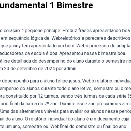
Fundamental 1 Bimestre
 o coração. ” pequeno príncipe. Produz frases apresentando boa
m sequência lógica de. Webrelatórios e pareceres descritivos 
ado que jainny tem apresentado um bom. Webo processo de adapta
e educadores da escola é boa. Apresentou nessa bimestre boa.
nálise detalhada do desempenho do aluno durante o semestre no
em 23 de setembro de 2024 por admin.
 desempenho para o aluno felipe jesus. Webo relatório individua
sempenho do alunos durante todo o ano letivo, semestre ou bime
 constituído por 12 turmas, sendo três turmas de cada série (
ório final da turma do 2º ano. Durante esse ano procuramos a m
. Uma das alternativas viáveis para avaliar os alunos nesse perío
al do aluno: O relatório individual do aluno é um documento cuja
te um ano, semestre ou. Webfinal do semestre ou final do ano