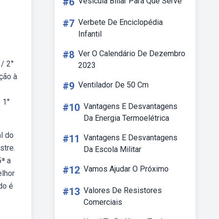
#6
Vesícula Biliar Para Que Serve
#7
Verbete De Enciclopédia
Infantil
#8
Ver O Calendário De Dezembro
/ 2°
2023
ção à
#9
Ventilador De 50 Cm
 1°
#10
Vantagens E Desvantagens
Da Energia Termoelétrica
l do
#11
Vantagens E Desvantagens
stre.
Da Escola Militar
5ª a
#12
Vamos Ajudar O Próximo
elhor
do é
#13
Valores De Resistores
Comerciais