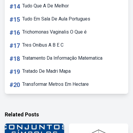
#14
Tudo Que A De Melhor
#15
Tudo Em Sala De Aula Portugues
#16
Trichomonas Vaginalis O Que é
#17
Tres Onibus A B E C
#18
Tratamento Da Informação Matematica
#19
Tratado De Madri Mapa
#20
Transformar Metros Em Hectare
Related Posts