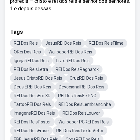
profecia — cristo é rei dos reis e senhor dos senhores.
1 e depois dessas.
Tags
REI Dos Reis
JesusREI Dos Reis
REI Dos ReisFilme
ORei Dos Reis
WallpaperREI Dos Reis
IgrejaREI Dos Reis
LivroREI Dos Reis
REI Dos ReisLetra
REI Dos ReisRagnarok
Jesus CristoREI Dos Reis
CruzREI Dos Reis
Deus ÉREI Dos Reis
DevocionalREI Dos Reis
REI Dos ReisEm 3D
REI Dos ReisFe PNG
TattooREI Dos Reis
REI Dos ReisLembrancinha
ImagensREI Dos Reis
REI Dos ReisLouvor
REI Dos ReisPoster
Wallpaper PCREI Dos Reis
REI Dos ReisFrase
REI Dos ReisTexto Vetor
EBF JesusREI Dos Reis
CoxaREI Dos Reis