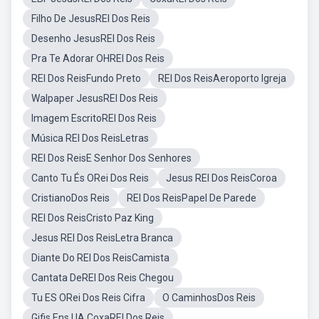
Filho De JesusREI Dos Reis
Desenho JesusREI Dos Reis
Pra Te Adorar OHREI Dos Reis
REI Dos ReisFundo Preto
REI Dos ReisAeroporto Igreja
Walpaper JesusREI Dos Reis
Imagem EscritoREI Dos Reis
Música REI Dos ReisLetras
REI Dos ReisE Senhor Dos Senhores
Canto Tu És ORei Dos Reis
Jesus REI Dos ReisCoroa
CristianoDos Reis
REI Dos ReisPapel De Parede
REI Dos ReisCristo Paz King
Jesus REI Dos ReisLetra Branca
Diante Do REI Dos ReisCamista
Cantata DeREI Dos Reis Chegou
Tu ES ORei Dos Reis Cifra
O CaminhosDos Reis
Gifis Ens UA CoxaREI Dos Reis