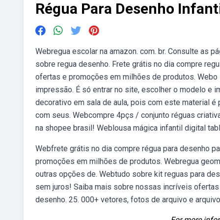
Régua Para Desenho Infanti
Webregua escolar na amazon. com. br. Consulte as p
sobre regua desenho. Frete grátis no dia compre reg
ofertas e promoções em milhões de produtos. Webo si
impressão. É só entrar no site, escolher o modelo e 
decorativo em sala de aula, pois com este material 
com seus. Webcompre 4pçs / conjunto réguas criativas
na shopee brasil! Weblousa mágica infantil digital tabl
Webfrete grátis no dia compre régua para desenho pa
promoções em milhões de produtos. Webregua geometr
outras opções de. Webtudo sobre kit reguas para dese
sem juros! Saiba mais sobre nossas incríveis oferta
desenho. 25. 000+ vetores, fotos de arquivo e arquivo
For more infor