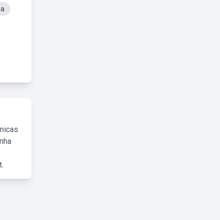
ua
cnicas
inha
.