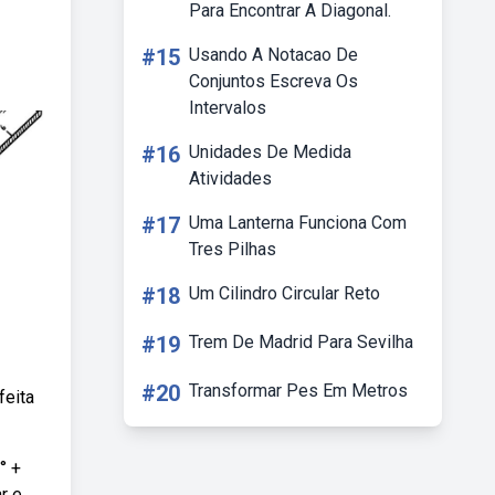
Para Encontrar A Diagonal.
#15
Usando A Notacao De
Conjuntos Escreva Os
Intervalos
#16
Unidades De Medida
Atividades
#17
Uma Lanterna Funciona Com
Tres Pilhas
#18
Um Cilindro Circular Reto
#19
Trem De Madrid Para Sevilha
#20
Transformar Pes Em Metros
feita
° +
r e