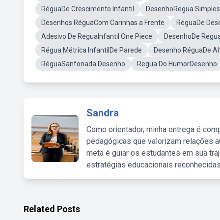
RéguaDe Crescimento Infantil
DesenhoRegua Simples
Desenhos RéguaCom Carinhas a Frente
RéguaDe Des
Adesivo De ReguaInfantil One Piece
DesenhoDe Regu
Régua Métrica InfantilDe Parede
Desenho RéguaDe Alf
RéguaSanfonada Desenho
Regua Do HumorDesenho
Sandra
Como orientador, minha entrega é comp
pedagógicas que valorizam relações au
meta é guiar os estudantes em sua traj
estratégias educacionais reconhecidas
Related Posts