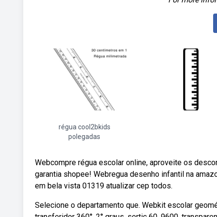
régua cool2bkids
polegadas
Webcompre régua escolar online, aproveite os desco
garantia shopee! Webregua desenho infantil na amazon. 
em bela vista 01319 atualizar cep todos.
Selecione o departamento que. Webkit escolar geomét
transferidor 360°, 2° graus, sertic 60. 9600, transpar