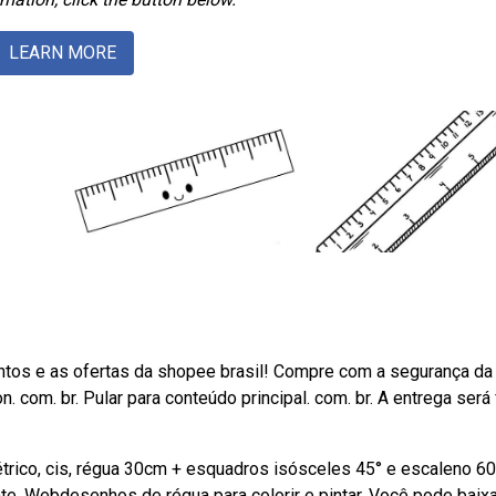
LEARN MORE
ntos e as ofertas da shopee brasil! Compre com a segurança da
com. br. Pular para conteúdo principal. com. br. A entrega será 
rico, cis, régua 30cm + esquadros isósceles 45° e escaleno 60
ente. Webdesenhos de régua para colorir e pintar. Você pode baixa