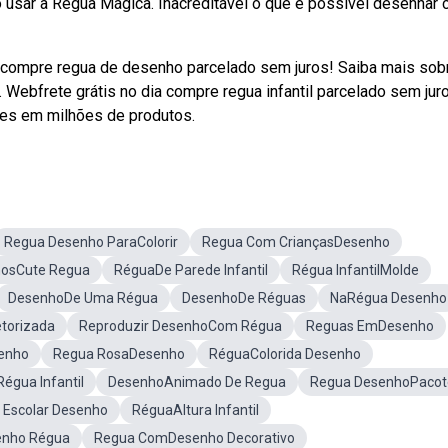
 usar a Régua Mágica. Inacreditável o que é possível desenhar
a compre regua de desenho parcelado sem juros! Saiba mais sob
Webfrete grátis no dia compre regua infantil parcelado sem jur
ões em milhões de produtos.
Regua Desenho ParaColorir
Regua Com CriançasDesenho
osCute Regua
RéguaDe Parede Infantil
Régua InfantilMolde
DesenhoDe Uma Régua
DesenhoDe Réguas
NaRégua Desenho
torizada
Reproduzir DesenhoCom Régua
Reguas EmDesenho
enho
Regua RosaDesenho
RéguaColorida Desenho
gua Infantil
DesenhoAnimado De Regua
Regua DesenhoPacot
Escolar Desenho
RéguaAltura Infantil
enho Régua
Regua ComDesenho Decorativo