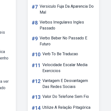
#7
Versiculo Fuja Da Aparencia Do
Mal
#8
Verbos Irregulares Ingles
Passado
eis
#9
Verbo Beber No Passado E
Futuro
ica
#10
Verb To Be Traducao
senho
#11
Velocidade Escalar Media
Exercicios
#12
Vantagem E Desvantagem
a ver
Das Redes Sociais
lado
#13
Valor Do Telefone Sem Fio
#14
Utilize A Relação Pitagórica