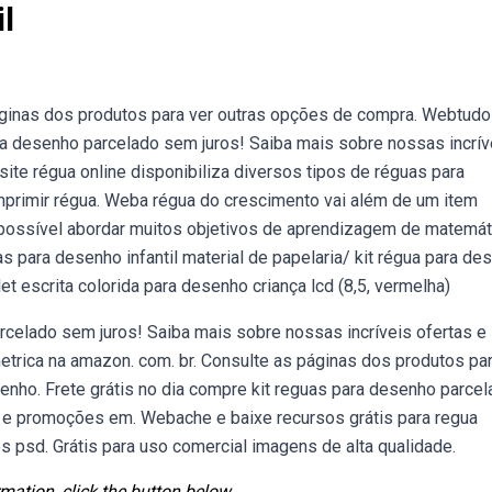
l
áginas dos produtos para ver outras opções de compra. Webtudo
ua desenho parcelado sem juros! Saiba mais sobre nossas incrív
te régua online disponibiliza diversos tipos de réguas para
imprimir régua. Weba régua do crescimento vai além de um item
é possível abordar muitos objetivos de aprendizagem de matemát
 para desenho infantil material de papelaria/ kit régua para de
et escrita colorida para desenho criança lcd (8,5, vermelha)
rcelado sem juros! Saiba mais sobre nossas incríveis ofertas e
ica na amazon. com. br. Consulte as páginas dos produtos par
nho. Frete grátis no dia compre kit reguas para desenho parce
s e promoções em. Webache e baixe recursos grátis para regua
s psd. Grátis para uso comercial imagens de alta qualidade.
mation, click the button below.