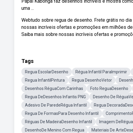
Papai Kabonga faz desenhos incríveis e mostra como
uma ...
Webtudo sobre regua de desenho. Frete grátis no di
nossas incríveis ofertas e promoções em milhões de. 
Saiba mais sobre nossas incríveis ofertas e promoç
Tags
Regua EscolarDesenho
Régua Infantil ParaImprimir
Regua InfantilPintura
Regua DesenhoVetor
Desenh
Desenhos RéguaCom Carinhas
Foto ReguaDesenho
Regua DeDesenhos Infantis PNG
Desenho De RéguaVe
Adesivo De ParedeRégua Infantil
Regua DecoradaDes
Regua De FormasPara Desenho Infantil
ComprimentoRé
Réguas De MadeiraDesenho Infantil
Imagem DeRégua 
DesenhoDe Menino Com Regua
Materiais De ArteDes