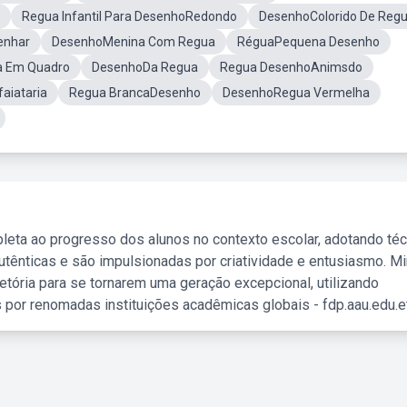
Regua Infantil Para DesenhoRedondo
DesenhoColorido De Reg
enhar
DesenhoMenina Com Regua
RéguaPequena Desenho
a Em Quadro
DesenhoDa Regua
Regua DesenhoAnimsdo
aiataria
Regua BrancaDesenho
DesenhoRegua Vermelha
leta ao progresso dos alunos no contexto escolar, adotando té
tênticas e são impulsionadas por criatividade e entusiasmo. M
etória para se tornarem uma geração excepcional, utilizando
 por renomadas instituições acadêmicas globais - fdp.aau.edu.et