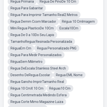
Regua Primaria
Regua De PinoDe 10 Cm
Regua Para Gabaritar
Régua Para Imprimir Tamanho Real2 Metros
Regua Demm Ccom Marcador
Régua 10 CmImagem
Mini Regua PlasticoDe 10Cm
Escala10Cm
Regua De 0 a 10Do Seu Lapis
TamanhoRegua Resinada Personalizada
RéguaEm Cm
Regua Personalizado PNG
Regua Para Medir Personalizados
RéguaSem Milimetro
Regua DeEscala Stainless Steel Arch
Desenho DeRegua Escolar
Regua EML Nome
Regua Gancho ImprirTamanho Real
Régua 10 CmX 10 Cm
Réguas10 Cm
Regua Centimetrada Medindo Esfera
Regua Corte Mimo Magazine Luiza