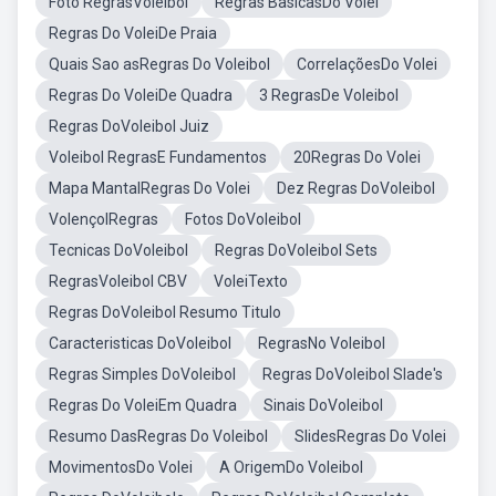
Foto RegrasVoleibol
Regras BasicasDo Volei
Regras Do VoleiDe Praia
Quais Sao asRegras Do Voleibol
CorrelaçõesDo Volei
Regras Do VoleiDe Quadra
3 RegrasDe Voleibol
Regras DoVoleibol Juiz
Voleibol RegrasE Fundamentos
20Regras Do Volei
Mapa MantalRegras Do Volei
Dez Regras DoVoleibol
VolençolRegras
Fotos DoVoleibol
Tecnicas DoVoleibol
Regras DoVoleibol Sets
RegrasVoleibol CBV
VoleiTexto
Regras DoVoleibol Resumo Titulo
Caracteristicas DoVoleibol
RegrasNo Voleibol
Regras Simples DoVoleibol
Regras DoVoleibol Slade's
Regras Do VoleiEm Quadra
Sinais DoVoleibol
Resumo DasRegras Do Voleibol
SlidesRegras Do Volei
MovimentosDo Volei
A OrigemDo Voleibol