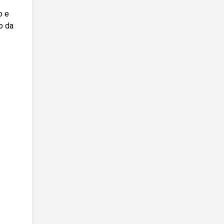
o e
o da
s