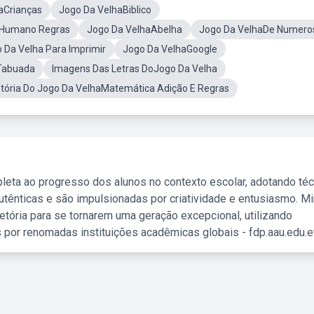
aCrianças
Jogo Da VelhaBiblico
aHumano Regras
Jogo Da VelhaAbelha
Jogo Da VelhaDe Numero
 Da Velha Para Imprimir
Jogo Da VelhaGoogle
Tabuada
Imagens Das Letras DoJogo Da Velha
stória Do Jogo Da VelhaMatemática Adição E Regras
leta ao progresso dos alunos no contexto escolar, adotando té
tênticas e são impulsionadas por criatividade e entusiasmo. M
etória para se tornarem uma geração excepcional, utilizando
 por renomadas instituições acadêmicas globais - fdp.aau.edu.et