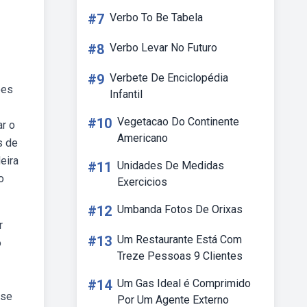
#7
Verbo To Be Tabela
#8
Verbo Levar No Futuro
#9
Verbete De Enciclopédia
ões
Infantil
#10
Vegetacao Do Continente
ar o
Americano
s de
eira
#11
Unidades De Medidas
o
Exercicios
#12
Umbanda Fotos De Orixas
r
#13
Um Restaurante Está Com
o
Treze Pessoas 9 Clientes
#14
Um Gas Ideal é Comprimido
 se
Por Um Agente Externo