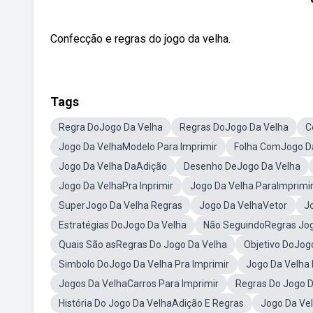
Confecção e regras do jogo da velha.
Tags
Regra DoJogo Da Velha
Regras DoJogo Da Velha
C
Jogo Da VelhaModelo Para Imprimir
Folha ComJogo Da
Jogo Da Velha DaAdição
Desenho DeJogo Da Velha
Jogo Da VelhaPra Inprimir
Jogo Da Velha ParaImprimir
SuperJogo Da Velha Regras
Jogo Da VelhaVetor
J
Estratégias DoJogo Da Velha
Não SeguindoRegras Jog
Quais São asRegras Do Jogo Da Velha
Objetivo DoJog
Simbolo DoJogo Da Velha Pra Imprimir
Jogo Da Velha 
Jogos Da VelhaCarros Para Imprimir
Regras Do Jogo D
História Do Jogo Da VelhaAdição E Regras
Jogo Da Ve