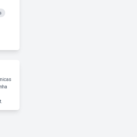
s
cnicas
inha
.