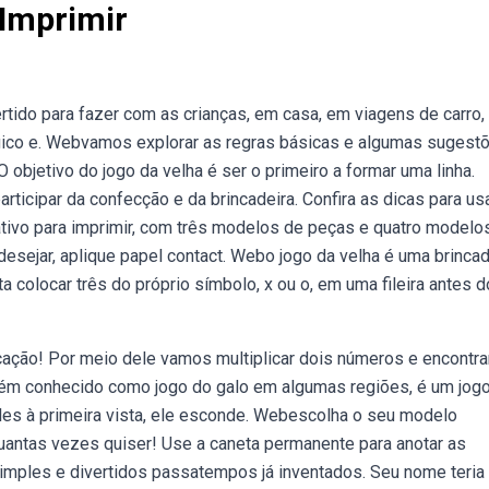
 Imprimir
rtido para fazer com as crianças, em casa, em viagens de carro,
lógico e. Webvamos explorar as regras básicas e algumas sugest
 objetivo do jogo da velha é ser o primeiro a formar uma linha.
rticipar da confecção e da brincadeira. Confira as dicas para us
cativo para imprimir, com três modelos de peças e quatro modelo
 desejar, aplique papel contact. Webo jogo da velha é uma brincad
a colocar três do próprio símbolo, x ou o, em uma fileira antes d
cação! Por meio dele vamos multiplicar dois números e encontra
mbém conhecido como jogo do galo em algumas regiões, é um jog
les à primeira vista, ele esconde. Webescolha o seu modelo
 quantas vezes quiser! Use a caneta permanente para anotar as
simples e divertidos passatempos já inventados. Seu nome teria