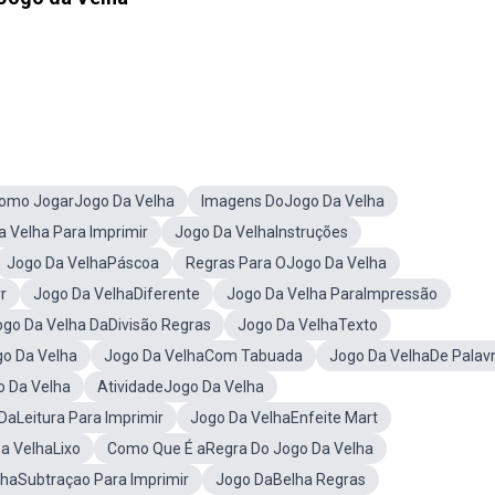
omo JogarJogo Da Velha
Imagens DoJogo Da Velha
 Velha Para Imprimir
Jogo Da VelhaInstruções
Jogo Da VelhaPáscoa
Regras Para OJogo Da Velha
r
Jogo Da VelhaDiferente
Jogo Da Velha ParaImpressão
ogo Da Velha DaDivisão Regras
Jogo Da VelhaTexto
o Da Velha
Jogo Da VelhaCom Tabuada
Jogo Da VelhaDe Palav
o Da Velha
AtividadeJogo Da Velha
DaLeitura Para Imprimir
Jogo Da VelhaEnfeite Mart
a VelhaLixo
Como Que É aRegra Do Jogo Da Velha
lhaSubtraçao Para Imprimir
Jogo DaBelha Regras