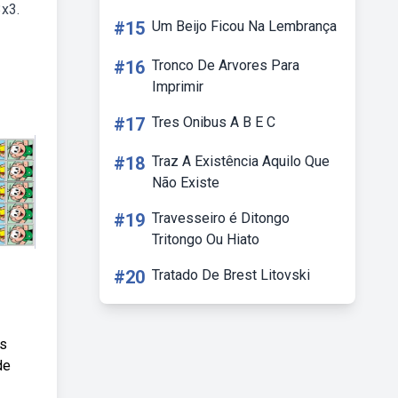
3x3.
#15
Um Beijo Ficou Na Lembrança
#16
Tronco De Arvores Para
Imprimir
#17
Tres Onibus A B E C
#18
Traz A Existência Aquilo Que
Não Existe
#19
Travesseiro é Ditongo
Tritongo Ou Hiato
#20
Tratado De Brest Litovski
es
de