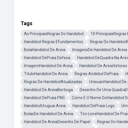
Tags
As PrincipaisRegras Do Handebol
10 PrincipaisRegras
Handebol Regras EFundamentos
Regras Do Handebo
BolaHandebol De Areia
ImagensDe Handebol De Areia
Handebol DePraia Defesa
Handebol DeQuadra Na Arei
ImagemHandebol De Areia
Handebol De AreiaVetores
TituloHandebol De Areia
Regras Andebol DePraia
H
Regras De HandebolAtualizadas
UnisuanHandebol De 
Handebol De AreiaBertioga
Desenho De Uma QuadraD
Handebol DePraia PNG
Como E O Nome DoHandebol De
HandebolUruguai Areia
Handebol DePraia Logo
Um 
BolasDe Handebol De Areia
Tiro LivreHandebol De Prai
Handebol De AreiaDesenho De Papel
Regras Do Hand