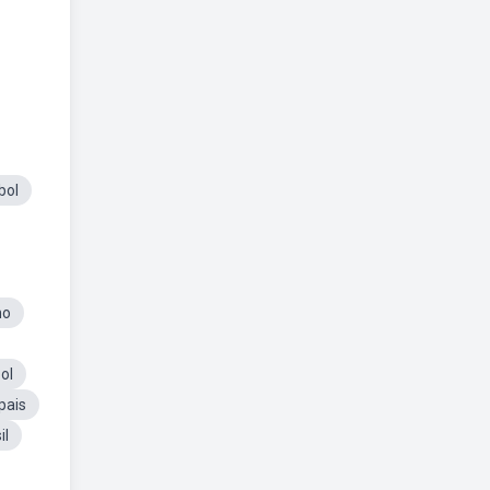
bol
no
ol
pais
il