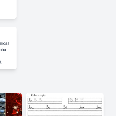
cnicas
inha
.