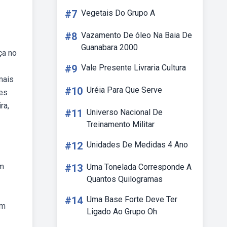
#7
Vegetais Do Grupo A
#8
Vazamento De óleo Na Baia De
Guanabara 2000
ça no
#9
Vale Presente Livraria Cultura
mais
#10
Uréia Para Que Serve
res
ra,
#11
Universo Nacional De
Treinamento Militar
#12
Unidades De Medidas 4 Ano
um
#13
Uma Tonelada Corresponde A
Quantos Quilogramas
#14
Uma Base Forte Deve Ter
ém
Ligado Ao Grupo Oh