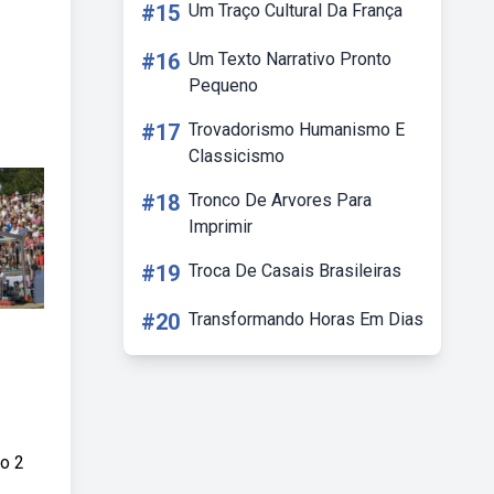
#15
Um Traço Cultural Da França
#16
Um Texto Narrativo Pronto
Pequeno
#17
Trovadorismo Humanismo E
Classicismo
#18
Tronco De Arvores Para
Imprimir
#19
Troca De Casais Brasileiras
#20
Transformando Horas Em Dias
ão 2