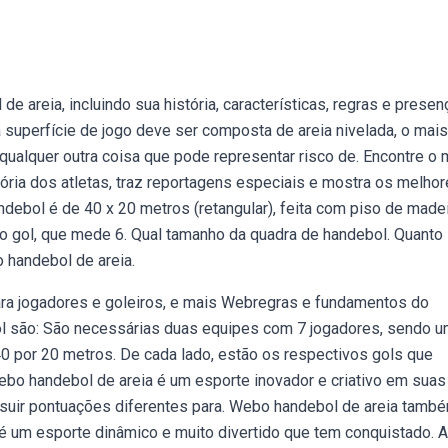
areia, incluindo sua história, características, regras e presen
a superfície de jogo deve ser composta de areia nivelada, o mais
 qualquer outra coisa que pode representar risco de. Encontre o 
ória dos atletas, traz reportagens especiais e mostra os melho
ebol é de 40 x 20 metros (retangular), feita com piso de madei
do gol, que mede 6. Qual tamanho da quadra de handebol. Quanto
 handebol de areia.
ara jogadores e goleiros, e mais Webregras e fundamentos do
ol são: São necessárias duas equipes com 7 jogadores, sendo 
0 por 20 metros. De cada lado, estão os respectivos gols que
ebo handebol de areia é um esporte inovador e criativo em suas
ssuir pontuações diferentes para. Webo handebol de areia tamb
 um esporte dinâmico e muito divertido que tem conquistado. A