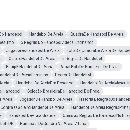
 Do Handebol
Handebol De Areia
QuadraDe Handebol De Areia
lResumo
5 Regras Do HandebolVideos Encinando
JogadoresHandebol De Areia
Foto Da QuadraDe Areia De Hande
a
GoleiroHandebol De Areia
6 RegrasDo Handebol
EquipE Handebol De Areia
Atual BolaDe Handebol De Praia
andebol De AreiaFeminino
RegrarDe Handebol
Areia
Handebol De AreiaEm Desenho
Handebol De AreiaMasculi
e Handebol
Seleção BrasileiraDe Handebol De Praia
 Areia
Jogador DeHandbol De Areia
História E RegrasDo Handeb
Contra O GoleiroHandebol De Areia
Handebol De Areia RegrasPrinsi
a
Handebol DePraia Grande
Quais as Regras De HandebolNo Bras
ebolPDF
Handebol DeQuadra Na Areia Vitória