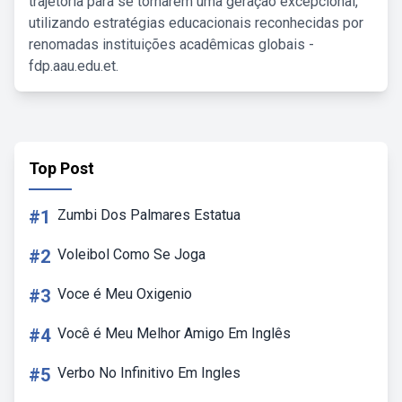
trajetória para se tornarem uma geração excepcional,
utilizando estratégias educacionais reconhecidas por
renomadas instituições acadêmicas globais -
fdp.aau.edu.et.
Top Post
#1
Zumbi Dos Palmares Estatua
#2
Voleibol Como Se Joga
#3
Voce é Meu Oxigenio
#4
Você é Meu Melhor Amigo Em Inglês
#5
Verbo No Infinitivo Em Ingles