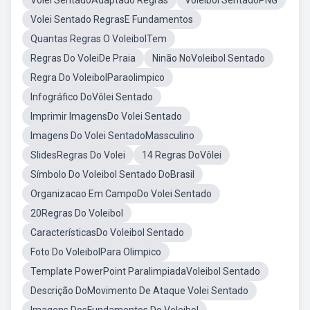
Võlei SentadoAdaptado Regras
Voleibol SentadoPNG
Volei Sentado RegrasE Fundamentos
Quantas Regras O VoleibolTem
Regras Do VoleiDe Praia
Ninão NoVoleibol Sentado
Regra Do VoleibolParaolimpico
Infográfico DoVôlei Sentado
Imprimir ImagensDo Volei Sentado
Imagens Do Volei SentadoMassculino
SlidesRegras Do Volei
14 Regras DoVôlei
Símbolo Do Voleibol Sentado DoBrasil
Organizacao Em CampoDo Volei Sentado
20Regras Do Voleibol
CaracterísticasDo Voleibol Sentado
Foto Do VoleibolPara Olimpico
Template PowerPoint ParalimpiadaVoleibol Sentado
Descrição DoMovimento De Ataque Volei Sentado