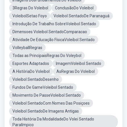
Imagens DosFundamentos Do Voleibol
3Regras Do Voleibol
ConclusãoDo Voleibol
VoleibolSetao Foyo
Voleibol SentadoDe Paranaguá
Introdução De Trabalho SobreVoleibol Sentado
Dimensoes Voleibol SentadoComparacao
Atividade De Educação FísicaVoleibol Sentado
VolleyballRegras
Todas as PrincipaisRegras Do Voleybol
Esportes Adaptados
ImagemVoleibol Sentado
A HistóriaDo Voleibol
AsRegras Do Voleibol
Voleibol SentadoDesenho
Fundos De GameVoleibol Sentado
Movimento De PasseVoleibol Sentado
Voleibol SentadoCom Nomes Das Posiçoes
Voleibol SentadoDe Imagens Antigas
Toda História Da ModalidadeDo Volei Sentado
Paralímpico