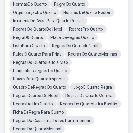
NormasDo Quarto
Regra Do Quarto
OrganizaçãoDo Quarto
Normas DeQuarto Poster
Imagens De AvisoPara Quarto Regras
Regras De QuartoDe Hotel
RegrasPro Quarto
RegraD0 Quarto
Placa DeRegras Quarto
ListaPara Quarto
Regras Do QuartoInfantil
Rules O Quarto Para Print
Regras Do QuartoMeninas
Regras Do QuartoFeito a Mão
PlaquinhasRegras Do Quarto
PlacasPara Quarto Imprimir
Quadro DeRegras Do Quarto
JogoO Quarto Regra
Regras QuartosDe Hotel
Regras Do QuartoMenina
RegrasDe Um Quarto
Regras Do QuartoLetra Bastão
Ficha DeRegra Para Quarto
Regras Da CasaPara Todos Para Imprimir
Regras Do QuartoMeninol