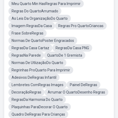
Meu Quarto Min HasRegras Para Imprimir
Regras Do QuartoArrumado
As Leis Da OrganizaçãoDo Quarto
Imagem RegrasDa Casa
Regras Pro QuartoCriancas
Frase SobreRegras
Normas De QuartoPoster Engracados
RegrasDa Casa Cartaz
RegrasDa Casa PNG
RegrasNa Parede
QuartoDe 1 Gremista
Normas De UtlizaçãoDo Quarto
Regrinhas ProQuarto Para Imprimir
Adesivos DeRegras Infantil
Lembretes ComRegras Images
Painel DeRegras
DecoraçãoRegras
Arrumar O QuartoDesenho Regras
RegrasDa Harmonia Do Quarto
Plaquinhas ParaDecorar O Quarto
Quadro DeRegras Para Crianças