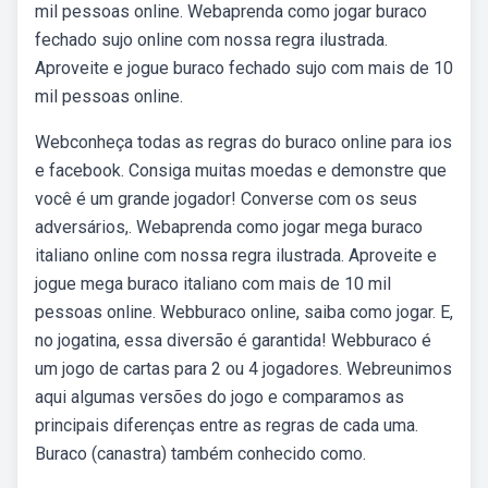
mil pessoas online. Webaprenda como jogar buraco
fechado sujo online com nossa regra ilustrada.
Aproveite e jogue buraco fechado sujo com mais de 10
mil pessoas online.
Webconheça todas as regras do buraco online para ios
e facebook. Consiga muitas moedas e demonstre que
você é um grande jogador! Converse com os seus
adversários,. Webaprenda como jogar mega buraco
italiano online com nossa regra ilustrada. Aproveite e
jogue mega buraco italiano com mais de 10 mil
pessoas online. Webburaco online, saiba como jogar. E,
no jogatina, essa diversão é garantida! Webburaco é
um jogo de cartas para 2 ou 4 jogadores. Webreunimos
aqui algumas versões do jogo e comparamos as
principais diferenças entre as regras de cada uma.
Buraco (canastra) também conhecido como.