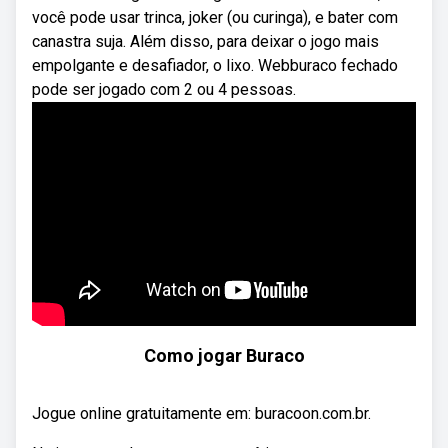
você pode usar trinca, joker (ou curinga), e bater com
canastra suja. Além disso, para deixar o jogo mais
empolgante e desafiador, o lixo. Webburaco fechado
pode ser jogado com 2 ou 4 pessoas.
Como jogar Buraco
Jogue online gratuitamente em: buracoon.com.br.