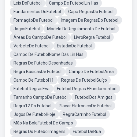
Leis DoFutebol
Campo De FutebolLin Has
Fundamentos DoFutebol
Capa RegrasDo Futebol
FormaçãoDe Futebol
Imagem De RegrasDo Futebol
JogosFutebol
Modelo DeRegulamento De Futebol
Áreas Do CampoDe Futebol
LivroRegra Futebol
VerbeteDe Futebol
EstadioDe Futebol
Campo De FutebolNome Das Lin Has
Regras De FutebolDesenhadas
Regra BásicasDe Futebol
Campo De FutebolArea
Campo De Futebol11
Regras De FutebolSuíço
Futebol RegrasEva
Futebol Regras EFundamentod
Tamanho CampoDe Futebol
FutebolDos Amigos
Regra12 Do Futebol
Placar EletronicoDe Futebol
Jogos De FutebolHoje
RegraCarrinho Futebol
Mão Na BolaFutebol De Campo
Regras Do FutebolImagens
Futebol DeRua