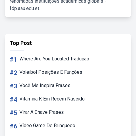
renomadas instituições acadêmicas globais -
fdp.aau.edu.et.
Top Post
#1
Where Are You Located Tradução
#2
Voleibol Posições E Funções
#3
Você Me Inspira Frases
#4
Vitamina K Em Recem Nascido
#5
Virar A Chave Frases
#6
Vídeo Game De Brinquedo