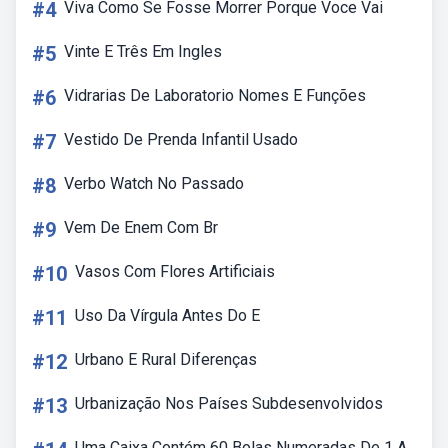
#4
Viva Como Se Fosse Morrer Porque Voce Vai
#5
Vinte E Três Em Ingles
#6
Vidrarias De Laboratorio Nomes E Funções
#7
Vestido De Prenda Infantil Usado
#8
Verbo Watch No Passado
#9
Vem De Enem Com Br
#10
Vasos Com Flores Artificiais
#11
Uso Da Vírgula Antes Do E
#12
Urbano E Rural Diferenças
#13
Urbanização Nos Países Subdesenvolvidos
Uma Caixa Contém 60 Bolas Numeradas De 1 A