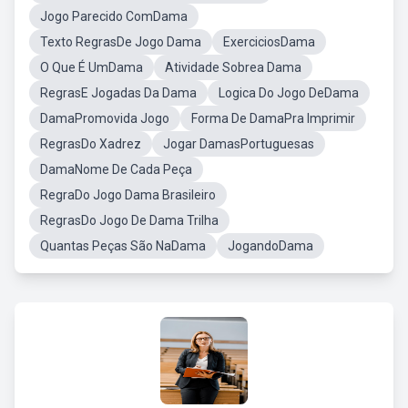
Jogo Parecido ComDama
Texto RegrasDe Jogo Dama
ExerciciosDama
O Que É UmDama
Atividade Sobrea Dama
RegrasE Jogadas Da Dama
Logica Do Jogo DeDama
DamaPromovida Jogo
Forma De DamaPra Imprimir
RegrasDo Xadrez
Jogar DamasPortuguesas
DamaNome De Cada Peça
RegraDo Jogo Dama Brasileiro
RegrasDo Jogo De Dama Trilha
Quantas Peças São NaDama
JogandoDama