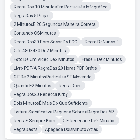
Regra Dos 10 MinutosEm Português Infográfico
RegraDas 5 Peças
2 MinutosE 20 Segundos Maneira Correta
Contando OSMinutos
Regra Dos30 Para Sacar Do ECG
Regra DoNunca 2
Gifs 480X480 De2 Minutos
Foto De Um Video De2 Minutos
Frase E De2 Minutos
Livro PDF/A RegraDas 20 Horas PDF Grátis
GIF De 2 MinutosParticulas SE Movendo
Quanto E2 Minutos
Regra Does
Regra Dos20 Rebecca Kirby
Dois MinutosÉ Mais Do Que Suficiente
Leitura Significativa Pequena Sobre aRegra Dos 5R
RegraÉ Sempre Bom
GIF Renegade De2 Minutos
RegraDaofs
Apagada DoisMinuto Atrás