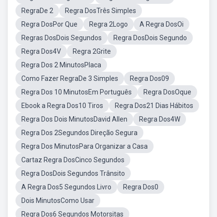
RegraDe 2
Regra DosTrês Simples
Regra DosPor Que
Regra 2Logo
A Regra DosOi
Regras DosDois Segundos
Regra DosDois Segundo
Regra Dos4V
Regra 2Grite
Regra Dos 2 MinutosPlaca
Como Fazer RegraDe 3 Simples
Regra Dos09
Regra Dos 10 MinutosEm Português
Regra DosOque
Ebook a Regra Dos10 Tiros
Regra Dos21 Dias Hábitos
Regra Dos Dois MinutosDavid Allen
Regra Dos4W
Regra Dos 2Segundos Direção Segura
Regra Dos MinutosPara Organizar a Casa
Cartaz Regra DosCinco Segundos
Regra DosDois Segundos Trânsito
A Regra Dos5 Segundos Livro
Regra Dos0
Dois MinutosComo Usar
Regra Dos6 Segundos Motorsitas