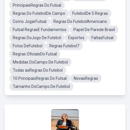
PrincipaisRegras Do Futsal
Regras Do FutebolDe Campo
FutebolDe 5 Regras
Como JogarFutsal
Regras Do FutebolAmericano
Futsal RegrasE Fundamentos
Papel De Parede Brasil
Regras DoJogo De Futebol
Esportes
FaltasFutsal
Fotos DeFutebol
Regras Futebol7
Regras OficiaisDo Futsal
Medidas DoCampo De Futebol
Todas asRegras Do Futebol
10 PrincipaisRegras Do Futsal
NovasRegras
Tamanho DoCampo De Futebol