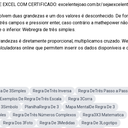
EL COM CERTIFICADO: excelentejoao.com.br/sejaexcelente 
volvem duas grandezas e um dos valores é desconhecido. De fo
s três campos e pressionr enter, caso contrário a mathepower não
 o inferior. Webregra de três simples.
grandezas é diretamente proporcional, multiplicamos cruzado. W
calculadoras online que permitem inserir os dados disponíveis e 
a De 3Simples
Regra DeTrês Inversa
Regra DeTrês Passo a Pas
Exemplos De Regra DeTrês Escala
Regra 3Corra
 3Simbolo
PlanilhaRegra De 3
Mapa MentalDe Regra De 3
ples
Regra DeTrês Números Complexos
Regra3X3 Matematica
Regra Dos 3Foto
Regra De 3Medidas
Regra De 3Logotipo