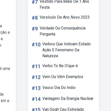
#7
Vestido Para Bebe De 1 Ano
Festa
#8
Versículo De Ano Novo 2023
ta
#9
Verdade Ou Consequência
rção a
Pergunta
 e
#10
Verbos Que Indicam Estado
e
Ação E Fenomeno Da
Natureza
#11
Verbo To Be O'que é
 é uma
#12
Vem Ou Vêm Exemplos
#13
Vasco Dia Do Indio
de
#14
Vantagem Da Energia Nuclear
0 km e
#15
Van Gogh Ceu Estrelado