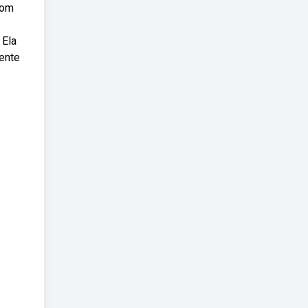
com
 Ela
mente