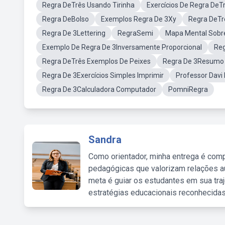
Regra DeTrês Usando Tirinha
Exercícios De Regra DeT
Regra DeBolso
Exemplos Regra De 3Xy
Regra DeT
Regra De 3Lettering
RegraSemi
Mapa Mental Sobr
Exemplo De Regra De 3Inversamente Proporcional
Reg
Regra DeTrês Exemplos De Peixes
Regra De 3Resumo
Regra De 3Exercícios Simples Imprimir
Professor Davi
Regra De 3Calculadora Computador
PomniRegra
Sandra
Como orientador, minha entrega é comp
pedagógicas que valorizam relações au
meta é guiar os estudantes em sua traj
estratégias educacionais reconhecidas