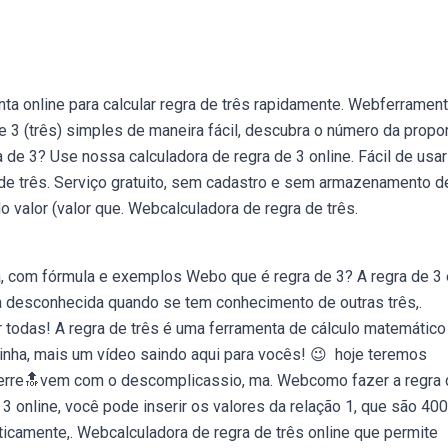
ta online para calcular regra de três rapidamente. Webferramen
de 3 (três) simples de maneira fácil, descubra o número da propo
de 3? Use nossa calculadora de regra de 3 online. Fácil de usar
 de três. Serviço gratuito, sem cadastro e sem armazenamento d
 valor (valor que. Webcalculadora de regra de três.
a, com fórmula e exemplos Webo que é regra de 3? A regra de 3
da desconhecida quando se tem conhecimento de outras três,.
todas! A regra de três é uma ferramenta de cálculo matemático
nha, mais um vídeo saindo aqui para vocês! 😉 ️ hoje teremos
 erre🔝vem com o descomplicassio, ma. Webcomo fazer a regra 
 3 online, você pode inserir os valores da relação 1, que são 40
aticamente,. Webcalculadora de regra de três online que permite