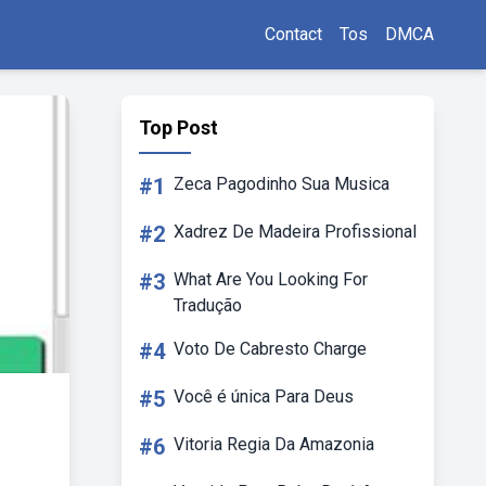
Contact
Tos
DMCA
Top Post
#1
Zeca Pagodinho Sua Musica
#2
Xadrez De Madeira Profissional
#3
What Are You Looking For
Tradução
#4
Voto De Cabresto Charge
#5
Você é única Para Deus
#6
Vitoria Regia Da Amazonia