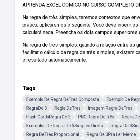
APRENDA EXCEL COMIGO NO CURSO COMPLETO DE EXC
Na regra de três simples, teremos contextos que en
prática, aplicaremos o seguinte. Você deve inserir o
calculará nada. Preencha os dois campos superiores e
Na regra de três simples, quando a relação entre as 
facilitar o cálculo da regra de três simples, existem 
o resultado automaticamente.
Tags
Exemplo De Regra DeTrês Composta
Exemplo De Regr
RegraDo 3
Regla DeTres
Imagem Regra DeTres
Flash CardsRegra De 3
PNG Regra DeTrês
Regra De
Exemplos De Regra De 3Simples Direta
Regra De 3Sin
Regra DeTres Proporcional
Regra De 3Pra Ler Meme