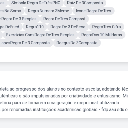
res
Símbolo Regra DeTrês PNG
Raiz De 3Composta
res Na Soma
Regra Numero 3Meme
Icone Regra DeTres
eRegra De 3 Simples
Regra DeTres Compost
ra DeFried
Regra110
Regra De 3 DeSeno
RegraTres Cifra
Exercícios Com Regra DeTres Simples
RegraDas 10 Mil Horas
 LopesRegra De 3 Composta
Reegra De 3Composta
leta ao progresso dos alunos no contexto escolar, adotando té
tênticas e são impulsionadas por criatividade e entusiasmo. M
etória para se tornarem uma geração excepcional, utilizando
 por renomadas instituições acadêmicas globais - fdp.aau.edu.et