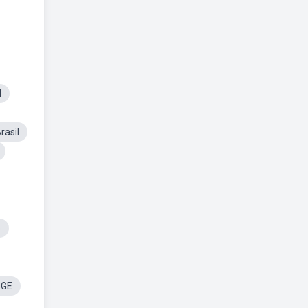
l
rasil
o
BGE