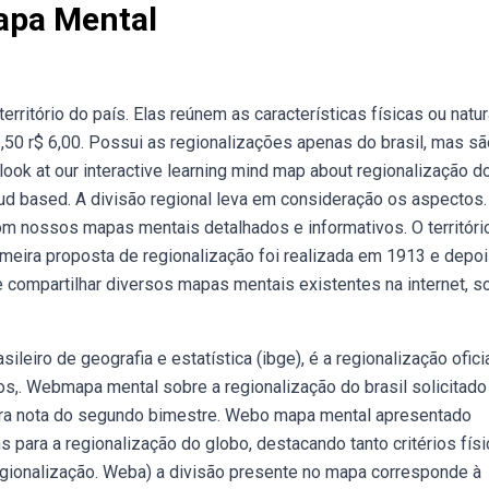
apa Mental
ritório do país. Elas reúnem as características físicas ou natur
 6,50 r$ 6,00. Possui as regionalizações apenas do brasil, mas s
ok at our interactive learning mind map about regionalização d
oud based. A divisão regional leva em consideração os aspectos.
om nossos mapas mentais detalhados e informativos. O territóri
rimeira proposta de regionalização foi realizada em 1913 e depo
e compartilhar diversos mapas mentais existentes na internet, s
leiro de geografia e estatística (ibge), é a regionalização oficia
s,. Webmapa mental sobre a regionalização do brasil solicitado
ra nota do segundo bimestre. Webo mapa mental apresentado
para a regionalização do globo, destacando tanto critérios físi
egionalização. Weba) a divisão presente no mapa corresponde à