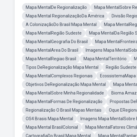
Mapa MentalDe Regionalização
Mapa MentalSobre Re
Mapa Mental RegionalizaçãoDa América
Divisão Regi
A ColonizaçãoDo Brasil Mapa Mental
Mapa MentalRegi
Mapa MentalRegião Sudeste
Mapa MentalDa Região S
Mapa MentalGeografia Do Brasil
Mapa MentalFronteir
Mapa MentalArea Do Brasil
Imagens Mapa MentalSobr
Mapa MentalRegiao Brasil
Mapa MentalTerritório
M
Tipos DeRegionalização Mapa Mental
Região Sudeste
Mapa MentalComplexos Regionais
EcossistemaMapa 
Objetivos DeRegionalização Mapa Mental
Mapa Mental
Mapa MentalSobre Minha Regionalidade
Bioma Amaz
Mapa MentalFormas De Regionalização
Propostas DeR
Regionalização O Brasil Mapas Mentais
Oque ERegion
OS4 Brasis Mapa Mental
Imagens Mapa MentalSobre R
Mapa Mental BrasilColonial
Mapa MentalFatores Climá
CartografiaDo Brasil Mapa Mental
Mapa MentalPantan