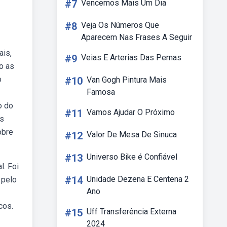
#7
Vencemos Mais Um Dia
#8
Veja Os Números Que
Aparecem Nas Frases A Seguir
ais,
#9
Veias E Arterias Das Pernas
ão as
o
#10
Van Gogh Pintura Mais
Famosa
o do
#11
Vamos Ajudar O Próximo
is
obre
#12
Valor De Mesa De Sinuca
#13
Universo Bike é Confiável
l. Foi
#14
Unidade Dezena E Centena 2
 pelo
Ano
cos.
#15
Uff Transferência Externa
2024