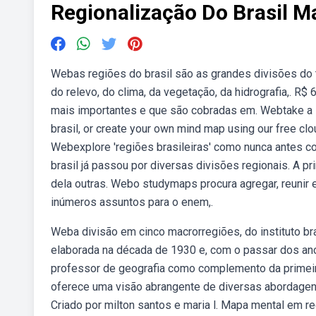
Regionalização Do Brasil M
Webas regiões do brasil são as grandes divisões do ter
do relevo, do clima, da vegetação, da hidrografia,. R$
mais importantes e que são cobradas em. Webtake a lo
brasil, or create your own mind map using our free cl
Webexplore 'regiões brasileiras' como nunca antes c
brasil já passou por diversas divisões regionais. A p
dela outras. Webo studymaps procura agregar, reunir 
inúmeros assuntos para o enem,.
Weba divisão em cinco macrorregiões, do instituto brasi
elaborada na década de 1930 e, com o passar dos ano
professor de geografia como complemento da primei
oferece uma visão abrangente de diversas abordagens 
Criado por milton santos e maria l. Mapa mental em r