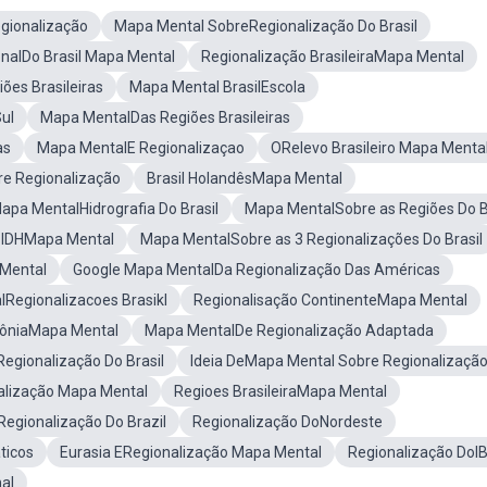
gionalização
Mapa Mental SobreRegionalização Do Brasil
onalDo Brasil Mapa Mental
Regionalização BrasileiraMapa Mental
ões Brasileiras
Mapa Mental BrasilEscola
ul
Mapa MentalDas Regiões Brasileiras
as
Mapa MentalE Regionalizaçao
ORelevo Brasileiro Mapa Menta
e Regionalização
Brasil HolandêsMapa Mental
apa MentalHidrografia Do Brasil
Mapa MentalSobre as Regiões Do B
 IDHMapa Mental
Mapa MentalSobre as 3 Regionalizações Do Brasil
Mental
Google Mapa MentalDa Regionalização Das Américas
Regionalizacoes Brasikl
Regionalisação ContinenteMapa Mental
ôniaMapa Mental
Mapa MentalDe Regionalização Adaptada
egionalização Do Brasil
Ideia DeMapa Mental Sobre Regionalizaçã
alização Mapa Mental
Regioes BrasileiraMapa Mental
egionalização Do Brazil
Regionalização DoNordeste
ticos
Eurasia ERegionalização Mapa Mental
Regionalização DoI
al