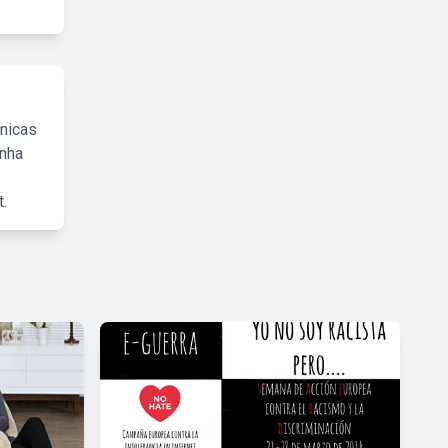
cnicas
inha
.