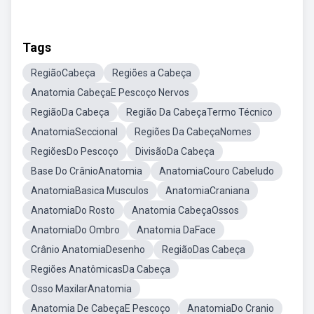
Tags
RegiãoCabeça
Regiões a Cabeça
Anatomia CabeçaE Pescoço Nervos
RegiãoDa Cabeça
Região Da CabeçaTermo Técnico
AnatomiaSeccional
Regiões Da CabeçaNomes
RegiõesDo Pescoço
DivisãoDa Cabeça
Base Do CrânioAnatomia
AnatomiaCouro Cabeludo
AnatomiaBasica Musculos
AnatomiaCraniana
AnatomiaDo Rosto
Anatomia CabeçaOssos
AnatomiaDo Ombro
Anatomia DaFace
Crânio AnatomiaDesenho
RegiãoDas Cabeça
Regiões AnatômicasDa Cabeça
Osso MaxilarAnatomia
Anatomia De CabeçaE Pescoço
AnatomiaDo Cranio