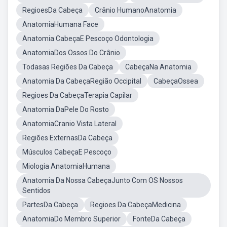
RegioesDa Cabeça
Crânio HumanoAnatomia
AnatomiaHumana Face
Anatomia CabeçaE Pescoço Odontologia
AnatomiaDos Ossos Do Crânio
Todasas Regiões Da Cabeça
CabeçaNa Anatomia
Anatomia Da CabeçaRegião Occipital
CabeçaOssea
Regioes Da CabeçaTerapia Capilar
Anatomia DaPele Do Rosto
AnatomiaCranio Vista Lateral
Regiões ExternasDa Cabeça
Músculos CabeçaE Pescoço
Miologia AnatomiaHumana
Anatomia Da Nossa CabeçaJunto Com OS Nossos
Sentidos
PartesDa Cabeça
Regioes Da CabeçaMedicina
AnatomiaDo Membro Superior
FonteDa Cabeça