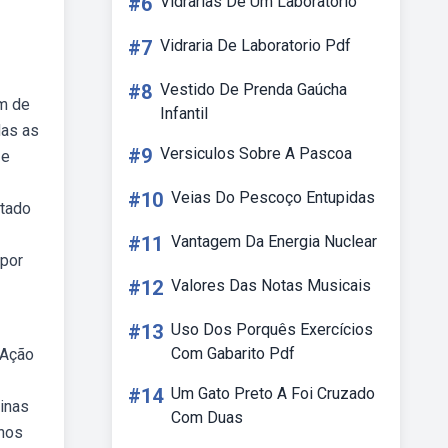
#6
Vidrarias De Um Laboratório
#7
Vidraria De Laboratorio Pdf
#8
Vestido De Prenda Gaúcha
im de
Infantil
das as
#9
Versiculos Sobre A Pascoa
 e
#10
Veias Do Pescoço Entupidas
stado
#11
Vantagem Da Energia Nuclear
 por
#12
Valores Das Notas Musicais
#13
Uso Dos Porquês Exercícios
Com Gabarito Pdf
 Ação
#14
Um Gato Preto A Foi Cruzado
inas
Com Duas
inos