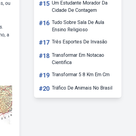
#15
Um Estudante Morador Da
s, ou
Cidade De Contagem
#16
Tudo Sobre Sala De Aula
s.
Ensino Religioso
mo, a
#17
Três Esportes De Invasão
#18
Transformar Em Notacao
Cientifica
#19
Transformar 5 8 Km Em Cm
#20
Tráfico De Animais No Brasil