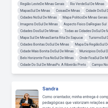
Região LesteDe Minas Gerais
Rio VerdeSul De Minas
MapasSul De Minas
CoisasDe Minas
Cidade DoSul 
Cidades NoSul De Minas
Mapa PoliticoDe Minas Gerais
Imagens DoSul De Minas
Aspecto Fisico DaRegiao Sul
Cidades DosSul De Minas
Todas as Cidades DoSul De 
Mapa Sul De MinasSanta Rita Do Sapucai
TurismoSul 
Cidades Bonitas DoSul De Minas
Mapa Da RegiãoSul D
Cidade Mais Bonita DoSul De Minas
Municipios DoSul 
Belo Horizonte Fica NoSul De Minas
Onde FicaSul De M
Cidade Do Sul De MinasPx. A Ribeirão Preto
Campo NoS
Sandra
Como orientador, minha entrega é comp
pedagógicas que valorizam relações au