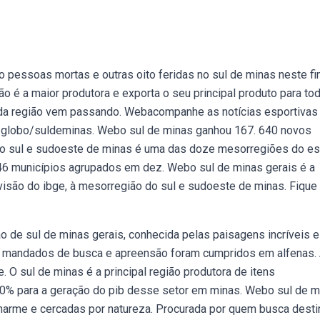
 pessoas mortas e outras oito feridas no sul de minas neste f
o é a maior produtora e exporta o seu principal produto para to
da região vem passando. Webacompanhe as notícias esportivas
e. globo/suldeminas. Webo sul de minas ganhou 167. 640 novos
o sul e sudoeste de minas é uma das doze mesorregiões do e
146 municípios agrupados em dez. Webo sul de minas gerais é a
visão do ibge, à mesorregião do sul e sudoeste de minas. Fique
o de sul de minas gerais, conhecida pelas paisagens incríveis e
 mandados de busca e apreensão foram cumpridos em alfenas.
 O sul de minas é a principal região produtora de itens
20% para a geração do pib desse setor em minas. Webo sul de m
 charme e cercadas por natureza. Procurada por quem busca dest