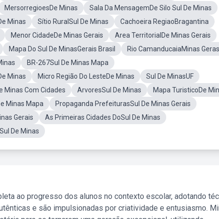
MersorregioesDe Minas
Sala Da MensagemDe Silo Sul De Minas
De Minas
Sítio RuralSul De Minas
Cachoeira RegiaoBragantina
Menor CidadeDe Minas Gerais
Area TerritorialDe Minas Gerais
Mapa Do Sul De MinasGerais Brasil
Rio CamanducaiaMinas Gera
Minas
BR-267Sul De Minas Mapa
De Minas
Micro Região Do LesteDe Minas
Sul De MinasUF
e Minas Com Cidades
ArvoresSul De Minas
Mapa TuristicoDe Mi
De Minas Mapa
Propaganda PrefeiturasSul De Minas Gerais
inas Gerais
As Primeiras Cidades DoSul De Minas
ul De Minas
leta ao progresso dos alunos no contexto escolar, adotando té
tênticas e são impulsionadas por criatividade e entusiasmo. M