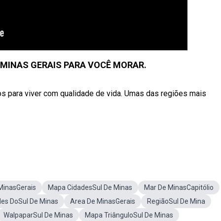
E MINAS GERAIS PARA VOCÊ MORAR.
 para viver com qualidade de vida. Umas das regiões mais
MinasGerais
Mapa CidadesSul De Minas
Mar De MinasCapitólio
des DoSul De Minas
Area De MinasGerais
RegiãoSul De Mina
WalpaparSul De Minas
Mapa TriânguloSul De Minas