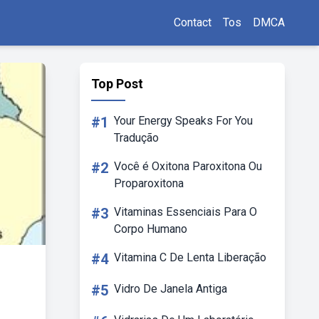
Contact
Tos
DMCA
Top Post
#1
Your Energy Speaks For You
Tradução
#2
Você é Oxitona Paroxitona Ou
Proparoxitona
#3
Vitaminas Essenciais Para O
Corpo Humano
#4
Vitamina C De Lenta Liberação
#5
Vidro De Janela Antiga