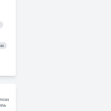
s
nas
cnicas
inha