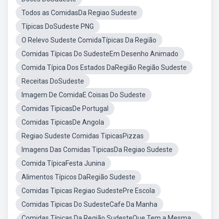
Todos as ComidasDa Regiao Sudeste
Típicas DoSudeste PNG
O Relevo Sudeste ComidaTípicas Da Região
Comidas Típicas Do SudesteEm Desenho Animado
Comida Típica Dos Estados DaRegião Região Sudeste
Receitas DoSudeste
Imagem De ComidaE Coisas Do Sudeste
Comidas TipicasDe Portugal
Comidas TipicasDe Angola
Regiao Sudeste Comidas TipicasPizzas
Imagens Das Comidas TipicasDa Regiao Sudeste
Comida TípicaFesta Junina
Alimentos Típicos DaRegião Sudeste
Comidas Tipicas Regiao SudestePre Escola
Comidas Tipicas Do SudesteCafe Da Manha
Comidas Típicas Da Região SudesteQue Tem a Mesma