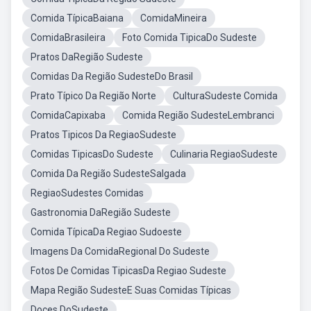
Comida TípicaBaiana
ComidaMineira
ComidaBrasileira
Foto Comida TipicaDo Sudeste
Pratos DaRegião Sudeste
Comidas Da Região SudesteDo Brasil
Prato Típico Da Região Norte
CulturaSudeste Comida
ComidaCapixaba
Comida Região SudesteLembranci
Pratos Tipicos Da RegiaoSudeste
Comidas TipicasDo Sudeste
Culinaria RegiaoSudeste
Comida Da Região SudesteSalgada
RegiaoSudestes Comidas
Gastronomia DaRegião Sudeste
Comida TípicaDa Regiao Sudoeste
Imagens Da ComidaRegional Do Sudeste
Fotos De Comidas TipicasDa Regiao Sudeste
Mapa Região SudesteE Suas Comidas Típicas
Doces DoSudeste