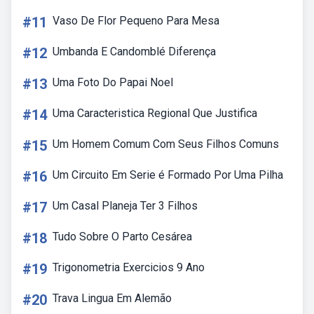
#11
Vaso De Flor Pequeno Para Mesa
#12
Umbanda E Candomblé Diferença
#13
Uma Foto Do Papai Noel
#14
Uma Caracteristica Regional Que Justifica
#15
Um Homem Comum Com Seus Filhos Comuns
#16
Um Circuito Em Serie é Formado Por Uma Pilha
#17
Um Casal Planeja Ter 3 Filhos
#18
Tudo Sobre O Parto Cesárea
#19
Trigonometria Exercicios 9 Ano
#20
Trava Lingua Em Alemão