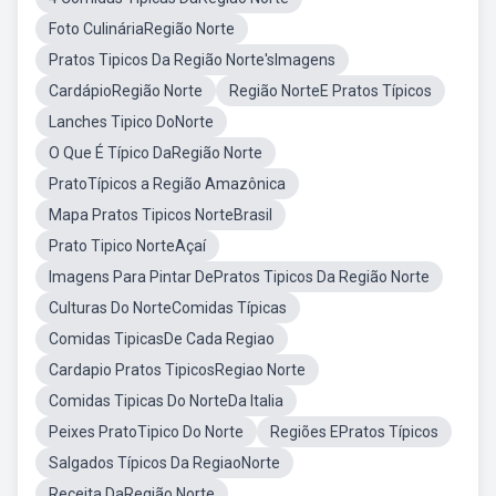
Foto CulináriaRegião Norte
Pratos Tipicos Da Região Norte'sImagens
CardápioRegião Norte
Região NorteE Pratos Típicos
Lanches Tipico DoNorte
O Que É Típico DaRegião Norte
PratoTípicos a Região Amazônica
Mapa Pratos Tipicos NorteBrasil
Prato Tipico NorteAçaí
Imagens Para Pintar DePratos Tipicos Da Região Norte
Culturas Do NorteComidas Típicas
Comidas TipicasDe Cada Regiao
Cardapio Pratos TipicosRegiao Norte
Comidas Tipicas Do NorteDa Italia
Peixes PratoTipico Do Norte
Regiões EPratos Típicos
Salgados Típicos Da RegiaoNorte
Receita DaRegião Norte