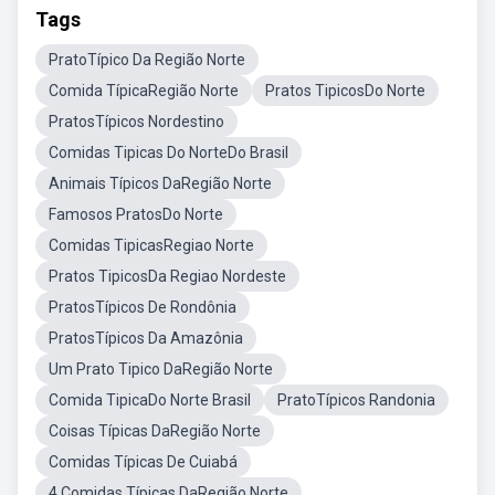
Tags
PratoTípico Da Região Norte
Comida TípicaRegião Norte
Pratos TipicosDo Norte
PratosTípicos Nordestino
Comidas Tipicas Do NorteDo Brasil
Animais Típicos DaRegião Norte
Famosos PratosDo Norte
Comidas TipicasRegiao Norte
Pratos TipicosDa Regiao Nordeste
PratosTípicos De Rondônia
PratosTípicos Da Amazônia
Um Prato Tipico DaRegião Norte
Comida TipicaDo Norte Brasil
PratoTípicos Randonia
Coisas Típicas DaRegião Norte
Comidas Típicas De Cuiabá
4 Comidas Típicas DaRegião Norte