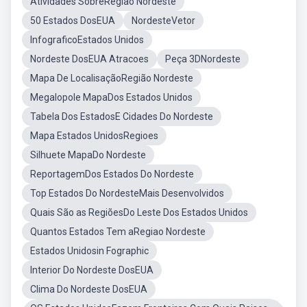
Atividades SobreRegião Nordeste
50 Estados DosEUA
NordesteVetor
InfograficoEstados Unidos
Nordeste DosEUA Atracoes
Peça 3DNordeste
Mapa De LocalisaçãoRegião Nordeste
Megalopole MapaDos Estados Unidos
Tabela Dos EstadosE Cidades Do Nordeste
Mapa Estados UnidosRegioes
Silhuete MapaDo Nordeste
ReportagemDos Estados Do Nordeste
Top Estados Do NordesteMais Desenvolvidos
Quais São as RegiõesDo Leste Dos Estados Unidos
Quantos Estados Tem aRegiao Nordeste
Estados Unidosin Fographic
Interior Do Nordeste DosEUA
Clima Do Nordeste DosEUA