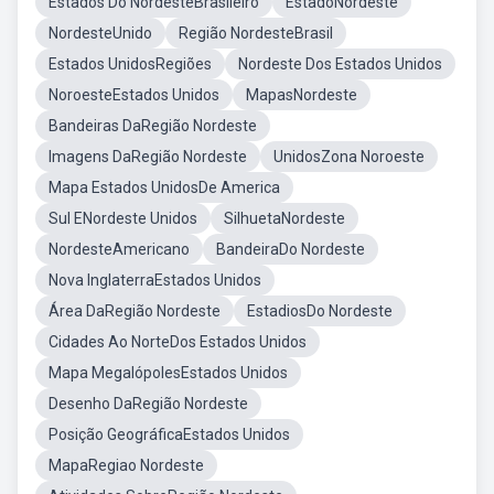
Estados Do NordesteBrasileiro
EstadoNordeste
NordesteUnido
Região NordesteBrasil
Estados UnidosRegiões
Nordeste Dos Estados Unidos
NoroesteEstados Unidos
MapasNordeste
Bandeiras DaRegião Nordeste
Imagens DaRegião Nordeste
UnidosZona Noroeste
Mapa Estados UnidosDe America
Sul ENordeste Unidos
SilhuetaNordeste
NordesteAmericano
BandeiraDo Nordeste
Nova InglaterraEstados Unidos
Área DaRegião Nordeste
EstadiosDo Nordeste
Cidades Ao NorteDos Estados Unidos
Mapa MegalópolesEstados Unidos
Desenho DaRegião Nordeste
Posição GeográficaEstados Unidos
MapaRegiao Nordeste