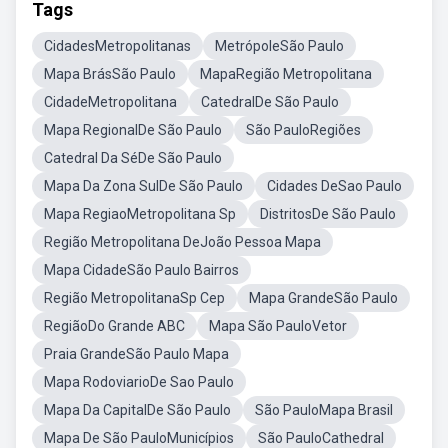
Tags
CidadesMetropolitanas
MetrópoleSão Paulo
Mapa BrásSão Paulo
MapaRegião Metropolitana
CidadeMetropolitana
CatedralDe São Paulo
Mapa RegionalDe São Paulo
São PauloRegiões
Catedral Da SéDe São Paulo
Mapa Da Zona SulDe São Paulo
Cidades DeSao Paulo
Mapa RegiaoMetropolitana Sp
DistritosDe São Paulo
Região Metropolitana DeJoão Pessoa Mapa
Mapa CidadeSão Paulo Bairros
Região MetropolitanaSp Cep
Mapa GrandeSão Paulo
RegiãoDo Grande ABC
Mapa São PauloVetor
Praia GrandeSão Paulo Mapa
Mapa RodoviarioDe Sao Paulo
Mapa Da CapitalDe São Paulo
São PauloMapa Brasil
Mapa De São PauloMunicípios
São PauloCathedral