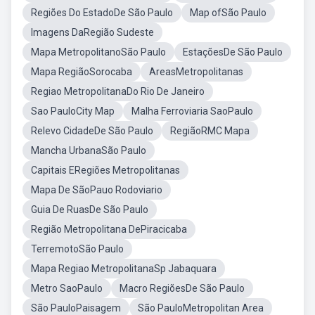
Regiões Do EstadoDe São Paulo
Map ofSão Paulo
Imagens DaRegião Sudeste
Mapa MetropolitanoSão Paulo
EstaçõesDe São Paulo
Mapa RegiãoSorocaba
AreasMetropolitanas
Regiao MetropolitanaDo Rio De Janeiro
Sao PauloCity Map
Malha Ferroviaria SaoPaulo
Relevo CidadeDe São Paulo
RegiãoRMC Mapa
Mancha UrbanaSão Paulo
Capitais ERegiões Metropolitanas
Mapa De SãoPauo Rodoviario
Guia De RuasDe São Paulo
Região Metropolitana DePiracicaba
TerremotoSão Paulo
Mapa Regiao MetropolitanaSp Jabaquara
Metro SaoPaulo
Macro RegiõesDe São Paulo
São PauloPaisagem
São PauloMetropolitan Area