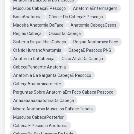
Anatomia DaLateral Do Pescoço
Músculos CabeçaE Pescoço
AnatomiaEnfermagem
BocaAnatomia
Câncer Da CabeçaE Pescoço
Madeira Anatomia DaFace
Anatomia CabeçaOssos
Região Cabeça
OssosDa Cabeça
Sistema EsqueléticoCabeça
Regiao Anatomica Face
Crânio HumanoAnatomia
CabeçaE Pescoço PNG
Anatomia DaCabecça
Osso AtrásDa Cabeça
CabeçaPendente Anatomia
Anatomia Da Garganta CabeçaE Pescoço
CabeçaAnatomicamente
Perguntas Sobre AnatomiaEm Foco Cabeça Pescoço
AnaaaaaaaaaatomiaDa Cabeça
Moore Anatomia Musculos DaFace Tabela
Musculos CabeçaPosterior
Cabeca E Pescoco Anotomia