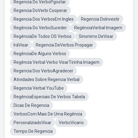
Regencia Do VerboPgostar
Regencia DoVerbi Cooperar
Regencia Dos VerbosEm Ingles
Regencia DoInvestir
Regência Do VerboSuceder
RegênciaVerbal Imagem
RegênciaDe Todos OS Verbos
Sinonimo DeVisar
IráVisar
Regencia DeVerbos Propagar
RegênciaDe Alguns Verbos
Regência Verbal Verbo VisarTirinha Imagem
Regencia Dos VerboAgradecer
Atividades Sobre Regencia Verbal
Regencia Verbal YouTube
RegênciaEspeciais De Verbos Tabela
Dicas De Regencia
VerbosCom Mais De Uma Regência
PerosnalziadoVisar
VerboVicario
Tempo De Regencia