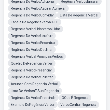
Regencia Do VerboAdicionar
Regência VerbosEnsaiar
Regencia Do VerboAspirar Aumejar
Regencia Do VerboConvidar
Lista De Regencia Verbal
Tabela De RegênciaVerbal PDF
Regência VerboLidarverbo Lidar
Regência Do VerboUsufruir
Regencia Do VerboEncontrar
Regência Do VerboDeclinar
Regencia Verbal PrincipaisVerbos
Quadro DeRegência Verbal
Regencia VerboPresenciar
Regência Do VerboSolicitar
Anuncio Com Regencia Verbal
Lista De VerbosE Sua Regencia
Regência Do VerboPrescindir
OQue É Regencia
Exemplo DeRegência Verbal
VerboConfiar Regencia