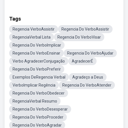
Tags
Regencia VerboAssistir
Regencia Do VerboAssistir
RegenciaVerbal Lista
Regencia Do VerboVisar
Regencia Do VerboImplicar
Regencia Do VerboEnsinar
Regencia Do VerboAjudar
Verbo AgradecerConjugação
AgradecerÉ
Regencia Do VerboPreferir
Exemplos DeRegencia Verbal
Agradeço a Deus
VerboImplicar Regência
Regencia Do VerboAtender
Regencia Do VerboObedecer
RegenciaVerbal Resumo
Regencia Do VerboDesesperar
Regencia Do VerboProceder
Regencia Do VerboAgradar