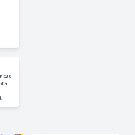
cnicas
inha
.