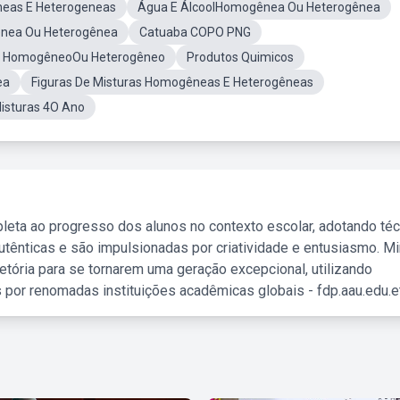
neas E Heterogeneas
Água E ÁlcoolHomogênea Ou Heterogênea
nea Ou Heterogênea
Catuaba COPO PNG
 E HomogêneoOu Heterogêneo
Produtos Quimicos
ea
Figuras De Misturas Homogêneas E Heterogêneas
Misturas 4O Ano
leta ao progresso dos alunos no contexto escolar, adotando té
tênticas e são impulsionadas por criatividade e entusiasmo. M
etória para se tornarem uma geração excepcional, utilizando
 por renomadas instituições acadêmicas globais - fdp.aau.edu.et