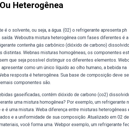
 Ou Heterogênea
é o solvente, ou seja, a água. (02) o refrigerante apresenta ph
 a saída. Weboutra mistura heterogênea com fases diferentes é a
erante contenha gás carbônico (dióxido de carbono) dissolvido
es distintas. Webnas misturas homogêneas, os componentes es
sem que seja possível distinguir os diferentes elementos. Web
 apresentar como um único líquido ao olho humano, a bebida na
 Weba resposta é heterogênea. Sua base de composição deve se
 demais componentes são.
idas gaseificadas, contêm dióxido de carbono (co2) dissolvid
rigerante uma mistura homogênea? Por exemplo, um refrigerante 
e é uma mistura. Weba diferença entre misturas heterogêneas 
ados e a uniformidade de sua composição. Atualizado em 02 de
materiais, você forma uma. Webpor exemplo, um refrigerante fe