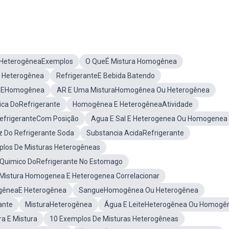
 HeterogêneaExemplos
O QueÉ Mistura Homogênea
Heterogênea
RefrigeranteE Bebida Batendo
a EHomogênea
AR E Uma MisturaHomogênea Ou Heterogênea
ica DoRefrigerante
Homogênea E HeterogêneaAtividade
efrigeranteCom Posição
Agua E Sal E Heterogenea Ou Homogenea
ez Do Refrigerante Soda
Substancia AcidaRefrigerante
los De Misturas Heterogêneas
o Quimico DoRefrigerante No Estomago
Mistura Homogenea E Heterogenea Correlacionar
êneaE Heterogênea
SangueHomogênea Ou Heterogênea
ante
MisturaHeterogênea
Água E LeiteHeterogênea Ou Homogê
a E Mistura
10 Exemplos De Misturas Heterogêneas