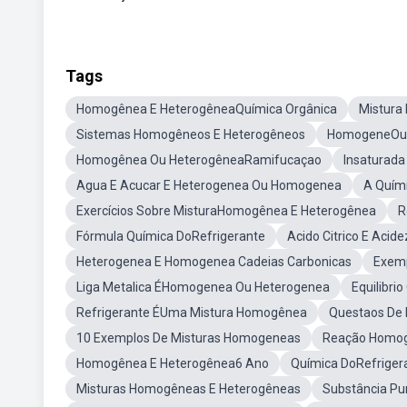
Tags
Homogênea E HeterogêneaQuímica Orgânica
Mistura
Sistemas Homogêneos E Heterogêneos
HomogeneOu 
Homogênea Ou HeterogêneaRamifucaçao
Insaturad
Agua E Acucar E Heterogenea Ou Homogenea
A Quím
Exercícios Sobre MisturaHomogênea E Heterogênea
R
Fórmula Química DoRefrigerante
Acido Citrico E Acid
Heterogenea E Homogenea Cadeias Carbonicas
Exemp
Liga Metalica ÉHomogenea Ou Heterogenea
Equilibri
Refrigerante ÉUma Mistura Homogênea
Questaos De 
10 Exemplos De Misturas Homogeneas
Reação Homog
Homogênea E Heterogênea6 Ano
Química DoRefriger
Misturas Homogêneas E Heterogêneas
Substância Pur