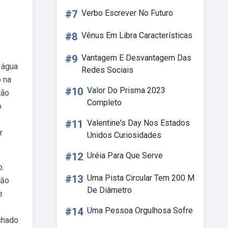
#7
Verbo Escrever No Futuro
#8
Vênus Em Libra Características
#9
Vantagem E Desvantagem Das
 água
Redes Sociais
 na
#10
Valor Do Prisma 2023
tão
Completo
o
#11
Valentine's Day Nos Estados
r
Unidos Curiosidades
#12
Uréia Para Que Serve
o.
#13
Uma Pista Circular Tem 200 M
năo
De Diâmetro
e
#14
Uma Pessoa Orgulhosa Sofre
chado