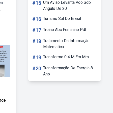
#15
Um Aviao Levanta Voo Sob
ea
Angulo De 20
.
#16
Turismo Sul Do Brasil
#17
Treino Abc Feminino Pdf
#18
Tratamento Da Informação
Matematica
#19
Transforme 0 4 M Em Mm
#20
Transformação De Energia 8
Ano
dade