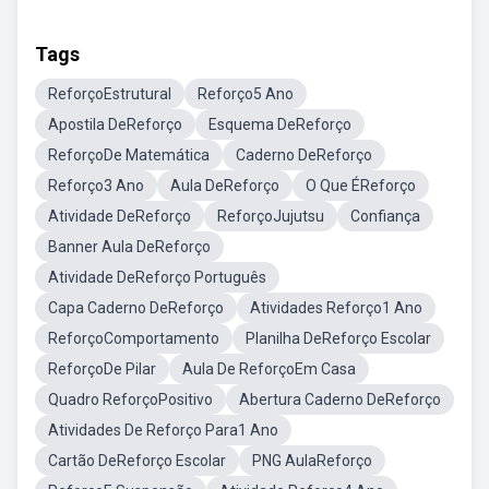
Tags
ReforçoEstrutural
Reforço5 Ano
Apostila DeReforço
Esquema DeReforço
ReforçoDe Matemática
Caderno DeReforço
Reforço3 Ano
Aula DeReforço
O Que ÉReforço
Atividade DeReforço
ReforçoJujutsu
Confiança
Banner Aula DeReforço
Atividade DeReforço Português
Capa Caderno DeReforço
Atividades Reforço1 Ano
ReforçoComportamento
Planilha DeReforço Escolar
ReforçoDe Pilar
Aula De ReforçoEm Casa
Quadro ReforçoPositivo
Abertura Caderno DeReforço
Atividades De Reforço Para1 Ano
Cartão DeReforço Escolar
PNG AulaReforço