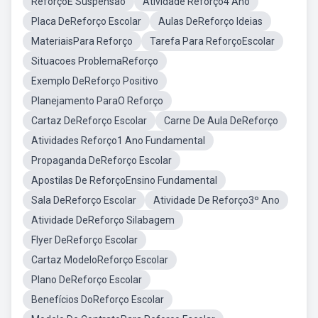
ReforçoE Suspensão
Atividade Reforço4 Ano
Placa DeReforço Escolar
Aulas DeReforço Ideias
MateriaisPara Reforço
Tarefa Para ReforçoEscolar
Situacoes ProblemaReforço
Exemplo DeReforço Positivo
Planejamento ParaO Reforço
Cartaz DeReforço Escolar
Carne De Aula DeReforço
Atividades Reforço1 Ano Fundamental
Propaganda DeReforço Escolar
Apostilas De ReforçoEnsino Fundamental
Sala DeReforço Escolar
Atividade De Reforço3º Ano
Atividade DeReforço Silabagem
Flyer DeReforço Escolar
Cartaz ModeloReforço Escolar
Plano DeReforço Escolar
Benefícios DoReforço Escolar