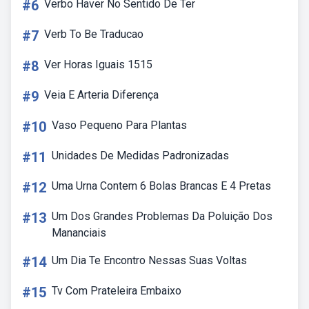
#6
Verbo Haver No Sentido De Ter
#7
Verb To Be Traducao
#8
Ver Horas Iguais 1515
#9
Veia E Arteria Diferença
#10
Vaso Pequeno Para Plantas
#11
Unidades De Medidas Padronizadas
#12
Uma Urna Contem 6 Bolas Brancas E 4 Pretas
#13
Um Dos Grandes Problemas Da Poluição Dos
Mananciais
#14
Um Dia Te Encontro Nessas Suas Voltas
#15
Tv Com Prateleira Embaixo