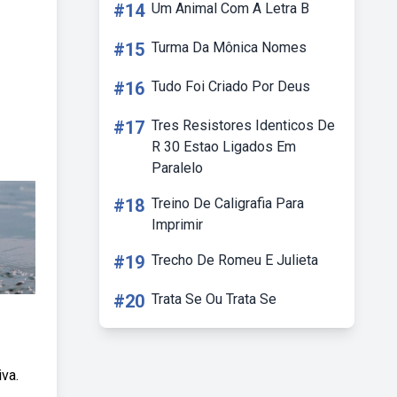
#14
Um Animal Com A Letra B
#15
Turma Da Mônica Nomes
#16
Tudo Foi Criado Por Deus
#17
Tres Resistores Identicos De
R 30 Estao Ligados Em
Paralelo
#18
Treino De Caligrafia Para
Imprimir
#19
Trecho De Romeu E Julieta
#20
Trata Se Ou Trata Se
iva.