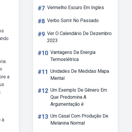
#7
Vermelho Escuro Em Ingles
#8
Verbo Sorrir No Passado
os
#9
Ver O Calendário De Dezembro
ando
2023
#10
Vantagens Da Energia
Termoelétrica
ria
m
#11
Unidades De Medidas Mapa
bre a
Mental
us
#12
Um Exemplo De Gênero Em
s
Que Predomina A
Argumentação é
#13
Um Casal Com Produção De
 à
Melanina Normal