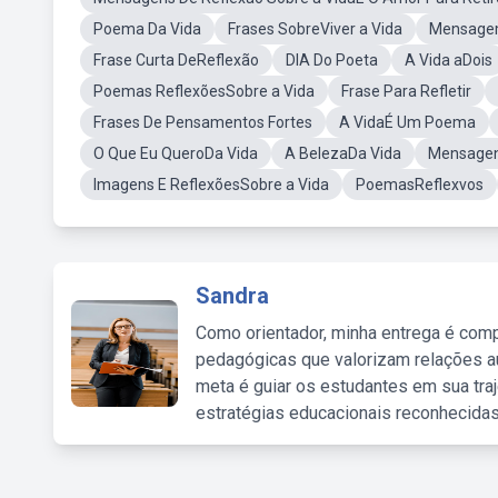
Poema Da Vida
Frases SobreViver a Vida
Mensagem
Frase Curta DeReflexão
DIA Do Poeta
A Vida aDois
Poemas ReflexõesSobre a Vida
Frase Para Refletir
Frases De Pensamentos Fortes
A VidaÉ Um Poema
O Que Eu QueroDa Vida
A BelezaDa Vida
Mensagen
Imagens E ReflexõesSobre a Vida
PoemasReflexvos
Sandra
Como orientador, minha entrega é comp
pedagógicas que valorizam relações au
meta é guiar os estudantes em sua traj
estratégias educacionais reconhecidas