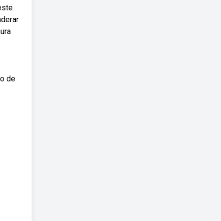
este
nderar
nura
ão de