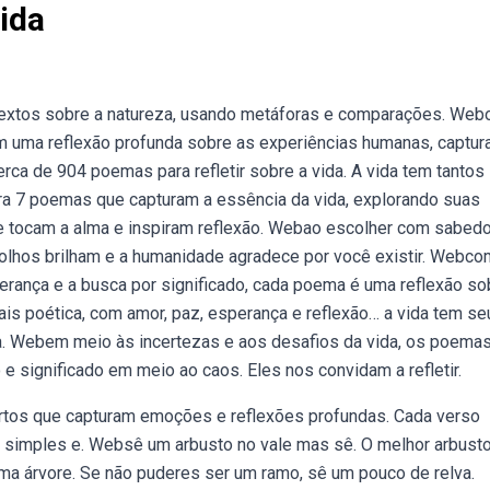
ida
u textos sobre a natureza, usando metáforas e comparações. Web
 uma reflexão profunda sobre as experiências humanas, captur
a de 904 poemas para refletir sobre a vida. A vida tem tantos
ra 7 poemas que capturam a essência da vida, explorando suas
ue tocam a alma e inspiram reflexão. Webao escolher com sabedo
 olhos brilham e a humanidade agradece por você existir. Webco
erança e a busca por significado, cada poema é uma reflexão so
is poética, com amor, paz, esperança e reflexão… a vida tem se
. Webem meio às incertezas e aos desafios da vida, os poema
 e significado em meio ao caos. Eles nos convidam a refletir.
rtos que capturam emoções e reflexões profundas. Cada verso
simples e. Websê um arbusto no vale mas sê. O melhor arbusto
a árvore. Se não puderes ser um ramo, sê um pouco de relva.