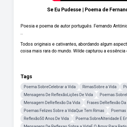
Se Eu Pudesse | Poema de Ferna
Poesia e poema de autor português. Fernando António
...
Todos originais e cativantes, abordando algum aspect
coisa mais rara do mundo. Wilde capturou a essência 
Tags
Poema SobreCelebrar a Vida
RimasSobre a Vida
P
Mensagens De ReflexãoLições De Vida
Poemas SobreH
Mensagem DeReflexão Da Vida
Frases DeReflexão Da
Poemas Felizes Sobre a VidaQue Tem Rimas
Poemas 
Reflexão50 Anos De Vida
Poema SobreAlteridade E E
Mensagens De Reflexao Sobre a VidaE O Amor Para Retir