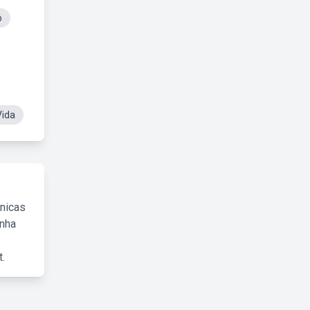
o
Vida
cnicas
inha
.