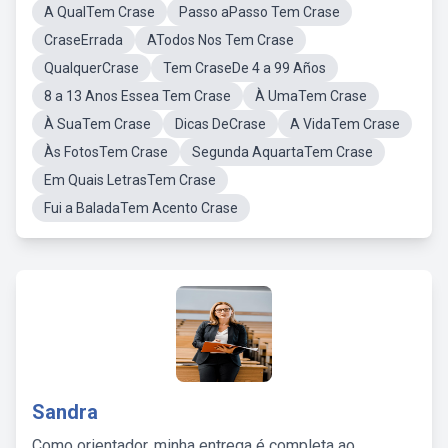
A QualTem Crase
Passo aPasso Tem Crase
CraseErrada
ATodos Nos Tem Crase
QualquerCrase
Tem CraseDe 4 a 99 Años
8 a 13 Anos Essea Tem Crase
À UmaTem Crase
À SuaTem Crase
Dicas DeCrase
A VidaTem Crase
Às FotosTem Crase
Segunda AquartaTem Crase
Em Quais LetrasTem Crase
Fui a BaladaTem Acento Crase
Sandra
Como orientador, minha entrega é completa ao