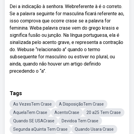
Dei a indicação à senhora. Webreferente à é o correto.
Se a palavra seguinte for masculina ficará referente ao,
isso comprova que ocorre crase se a palavra for
feminina. Weba palavra crase vem do grego krasis e
significa fusão ou junção. Na língua portuguesa, ela é
sinalizada pelo acento grave, e representa a contração
do. Webuse “relacionado a” quando o termo
subsequente for masculino ou estiver no plural, ou
ainda, quando não houver um artigo definido
precedendo o “a”.
Tags
As VezesTem Crase
A DisposiçãoTem Crase
AquelaTem Crase
AcentoCrase
20 a25 Tem Crase
Quando SE USACrase
Devidoa Tem Crase
Segunda aQuinta Tem Crase
Quando Usara Crase