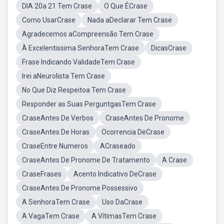
DIA 20a 21 Tem Crase
O Que ÉCrase
Como UsarCrase
Nada aDeclarar Tem Crase
Agradecemos aCompreensão Tem Crase
À Excelentissima SenhoraTem Crase
DicasCrase
Frase Indicando ValidadeTem Crase
Irei aNeurolista Tem Crase
No Que Diz Respeitoa Tem Crase
Responder as Suas PerguntgasTem Crase
CraseAntes De Verbos
CraseAntes De Pronome
CraseAntes De Horas
Ocorrencia DeCrase
CraseEntre Numeros
ACraseado
CraseAntes De Pronome De Tratamento
A Crase
CraseFrases
Acento Indicativo DeCrase
CraseAntes De Pronome Possessivo
A SenhoraTem Crase
Uso DaCrase
A VagaTem Crase
A VítimasTem Crase